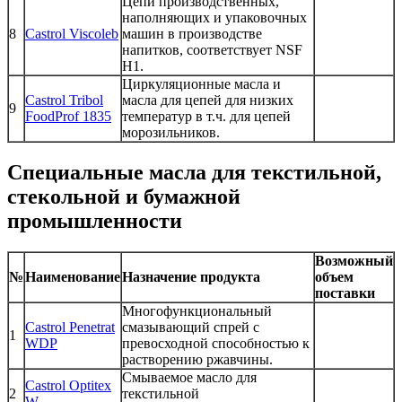
Цепи производственных,
наполняющих и упаковочных
8
Castrol Viscoleb
машин в производстве
напитков, соответствует NSF
H1.
Циркуляционные масла и
Castrol Tribol
масла для цепей для низких
9
FoodProf 1835
температур в т.ч. для цепей
морозильников.
Специальные масла для текстильной,
стекольной и бумажной
промышленности
Возможный
№
Наименование
Назначение продукта
объем
поставки
Многофункциональный
Castrol Penetrat
смазывающий спрей с
1
WDP
превосходной способностью к
растворению ржавчины.
Смываемое масло для
Castrol Optitex
2
текстильной
W