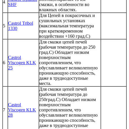
4
SHF
смазки, в особенности во
влажных областях.
Для Цепей в покрасочных и
сушильных установках
Castrol Tribol
5
(максимальная температура
1330
при кратковременном
воздействии +160 град.С)
Для смазки цепей печей
(рабочая температура до 250
град.С) Обладает низким
Castrol
поверхностным
6
Viscogen KLK
сопротивлением, что
25
обуславливает великолепную
проникающую способность,
даже в труднодоступные
места.
Для смазки цепей печей
(рабочая температура до
250град.С) Обладает низким
Castrol
поверхностным
7
Viscogen KLK
сопротивлением, что
28
обуславливает великолепную
проникающую способность,
даже в труднодоступные