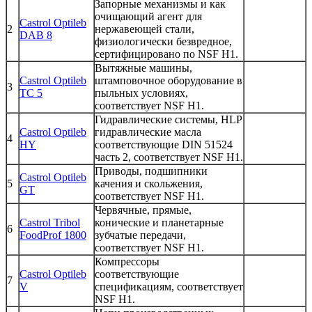
Запорные механизмы и как
очищающий агент для
Castrol Optileb
2
нержавеющей стали,
DAB 8
физиологически безвредное,
сертифицировано по NSF H1.
Вытяжные машины,
Castrol Optileb
штамповочное оборудование в
3
TC 5
пыльных условиях,
соответствует NSF H1.
Гидравлические системы, HLP
Castrol Optileb
гидравлические масла
4
HY
соответствующие DIN 51524
часть 2, соответствует NSF H1.
Приводы, подшипники
Castrol Optileb
5
качения и скольжения,
GT
соответствует NSF H1.
Червячные, прямые,
Castrol Tribol
конические и планетарные
6
FoodProf 1800
зубчатые передачи,
соответствует NSF H1.
Компрессоры
Castrol Optileb
соответствующие
7
V
спецификациям, соответствует
NSF H1.