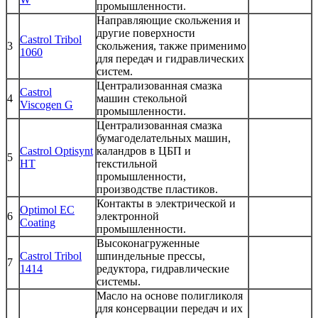
промышленности.
Направляющие скольжения и
другие поверхности
Castrol Tribol
3
скольжения, также применимо
1060
для передач и гидравлических
систем.
Централизованная смазка
Castrol
4
машин стекольной
Viscogen G
промышленности.
Централизованная смазка
бумагоделательных машин,
Castrol Optisynt
каландров в ЦБП и
5
HT
текстильной
промышленности,
производстве пластиков.
Контакты в электрической и
Optimol EC
6
электронной
Coating
промышленности.
Высоконагруженные
Castrol Tribol
шпиндельные прессы,
7
1414
редуктора, гидравлические
системы.
Масло на основе полигликоля
для консервации передач и их