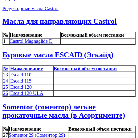
Редукторные масла Castrol
Масла для направляющих Castrol
№
Наименование
Возможный объем поставки
1
Castrol Magnaglide D
Буровые масла ESCAID (Эскайд)
№
Наименование
Возможный объем поставки
23
Esсaid 110
24
Esсaid 115
25
Esсaid 120
26
Escaid 120 ULA
Somentor (соментор) легкие
прокаточные масла (в Асортименте)
№
Наименование
Возможный объем поставки
27
Somentor 29 (Соментор 29)