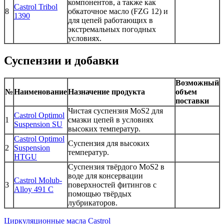
компонентов, а также как
Castrol Tribol
8
обкаточное масло (FZG 12) и
1390
для цепей работающих в
экстремальных погодных
условиях.
Суспензии и добавки
Возможный
№
Наименование
Назначение продукта
объем
поставки
Чистая суспензия MoS2 для
Castrol Optimol
1
смазки цепей в условиях
Suspension SU
высоких температур.
Castrol Optimol
Суспензия для высоких
2
Suspension
температур.
HTGU
Суспензия твёрдого MoS2 в
воде для консервации
Castrol Molub-
3
поверхностей фитингов с
Alloy 491 C
помощью твёрдых
лубрикаторов.
Циркуляционные масла Castrol