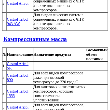
современных машинах с ЧПУ,
3
Castrol Anvol
а также для винтовых
компрессоров.
Для гидравлических систем в
Castrol Tribol
современных машинах с ЧПУ,
4
943 AW
а также для винтовых
компрессоров.
Компрессионные масла
Возможный
№
Наименование
Назначение продукта
объем
поставки
Castrol Aricol
1
SR
Для всех видов компрессоров,
Castrol Tribol
2
даже при высокой
890
температуре до 220 град.С
Для винтовых и пластинчатых
Castrol Tribol
компрессоров, хорошая
3
1555
совместимость с
уплотнителями.
Для всех видов компрессоров,
Castrol Aricol
4
даже при высокой