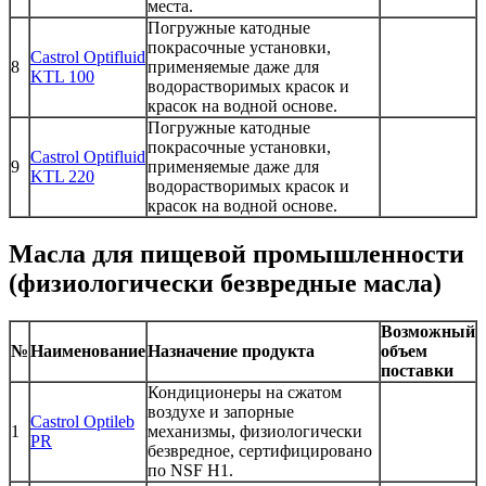
места.
Погружные катодные
покрасочные установки,
Castrol Optifluid
8
применяемые даже для
KTL 100
водорастворимых красок и
красок на водной основе.
Погружные катодные
покрасочные установки,
Castrol Optifluid
9
применяемые даже для
KTL 220
водорастворимых красок и
красок на водной основе.
Масла для пищевой промышленности
(физиологически безвредные масла)
Возможный
№
Наименование
Назначение продукта
объем
поставки
Кондиционеры на сжатом
воздухе и запорные
Castrol Optileb
1
механизмы, физиологически
PR
безвредное, сертифицировано
по NSF H1.