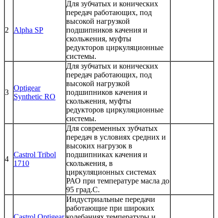
Для зубчатых и конических
передач работающих, под
высокой нагрузкой
2
Alpha SP
подшипников качения и
скольжения, муфты
редукторов циркуляционные
системы.
Для зубчатых и конических
передач работающих, под
высокой нагрузкой
Optigear
3
подшипников качения и
Synthetic RO
скольжения, муфты
редукторов циркуляционные
системы.
Для современных зубчатых
передач в условиях средних и
высоких нагрузок в
Castrol Tribol
подшипниках качения и
4
1710
скольжения, в
циркуляционных системах
РАО при температуре масла до
95 град.С.
Индустриальные передачи
работающие при широких
Castrol Optigear
колебаниях температуры и