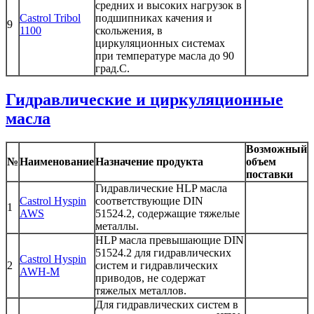
средних и высоких нагрузок в
Castrol Tribol
подшипниках качения и
9
1100
скольжения, в
циркуляционных системах
при температуре масла до 90
град.С.
Гидравлические и циркуляционные
масла
Возможный
№
Наименование
Назначение продукта
объем
поставки
Гидравлические HLP масла
Castrol Hyspin
соответствующие DIN
1
AWS
51524.2, содержащие тяжелые
металлы.
HLP масла превышающие DIN
51524.2 для гидравлических
Castrol Hyspin
2
систем и гидравлических
AWH-M
приводов, не содержат
тяжелых металлов.
Для гидравлических систем в