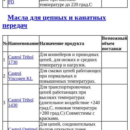
PD
температуре до 220 град.С
Масла для цепных и канатных
передач
Возможный
№
Наименование
Назначение продукта
объем
поставки
Для конвейеров и приводных
Castrol Tribol
1
цепей, для низких и средних
1730
температур и нагрузок.
Для смазки цепей работающих
Castrol
2
при нормальных и
Viscogen KL
повышенных температурах.
Для транспортировочных
цепей работающих при
высоких температурах
Castrol Tribol
3
(длительное воздействие +240
1430
град.С, пиковая температура
+280 град.С) Совместимы с
красками.
Для цепей, соединительных
Castrol Optimol
болтов,открытых точек