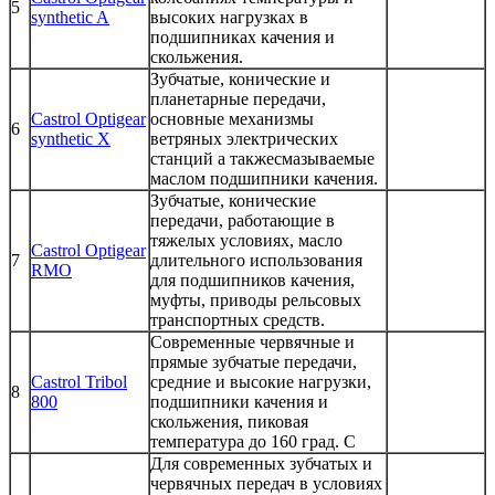
5
synthetic A
высоких нагрузках в
подшипниках качения и
скольжения.
Зубчатые, конические и
планетарные передачи,
Castrol Optigear
основные механизмы
6
synthetic X
ветряных электрических
станций а такжесмазываемые
маслом подшипники качения.
Зубчатые, конические
передачи, работающие в
тяжелых условиях, масло
Castrol Optigear
7
длительного использования
RMO
для подшипников качения,
муфты, приводы рельсовых
транспортных средств.
Современные червячные и
прямые зубчатые передачи,
Castrol Tribol
средние и высокие нагрузки,
8
800
подшипники качения и
скольжения, пиковая
температура до 160 град. С
Для современных зубчатых и
червячных передач в условиях