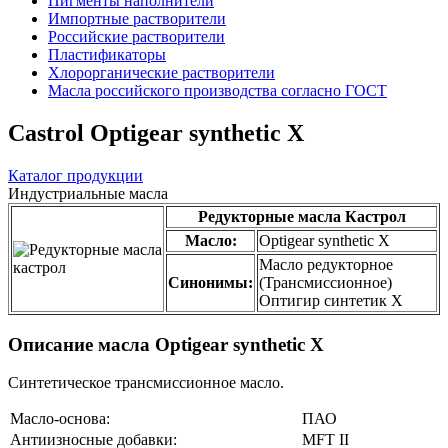
Пигменты наполнители
Импортные растворители
Российские растворители
Пластификаторы
Хлорорганические растворители
Масла российского производства согласно ГОСТ
Castrol Optigear synthetic X
Каталог продукции
Индустриальные масла
Редукторные масла Кастрол
Масло:
Optigear synthetic X
Масло редукторное
Синонимы:
(Трансмиссионное)
Оптигир синтетик Х
Описание масла Optigear synthetic X
Синтетическое трансмиссионное масло.
Масло-основа:
ПАО
Антиизносные добавки:
MFT II