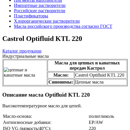
Пигменты наполнители
Импортные растворители
Российские растворители
Пластификаторы
Хлорорганические растворители
Масла российского производства согласно ГОСТ
Castrol Optifluid KTL 220
Каталог продукции
Индустриальные масла
Масла для цепных и канатных
передач Кастрол
Масло:
Castrol Optifluid KTL 220
Синонимы:
Цепные масла
Описание масла Optifluid KTL 220
Высокотемпературное масло для цепей.
Масло-основа:
полигликоль
Антиизносные добавки:
EP/AW
ISO VG (вязкость/40°С):
220