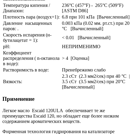
Температура кипения /
236°С (457°F) - 265°С (509°F)
Диапазон:
[ASTM D86]
Плотность пара (воздух=1):
6.8 при 101 кПа [Вычисленный]
Давление насыщенных
0.003 кПа (0.02 мм. рт.ст.) при 20
паров: .
°С [Вычисленный]
Скорость испарения (н-
< 0.01 [Вычисленный]
бутилацетат = 1):
pH:
НЕПРИМЕНИМО
Коэффициент
распределения ( n-октанола
> 4 [Оценка]
в воде):
Растворимость в воде:
Пренебрежимо слабо
2.3 сСт (2.3 мм2/сек) при 40 °С |
Вязкость:
3.5 сСт (3.5 мм2/сек) при 20°С
[Вычисленный]
Применение
Легкое масло Escaid 120ULA обеспечивает те же
преимущества Escaid 120, но обладает еще более низким
содержанием ароматических веществ.
Фирменная технология гидрирования на катализаторе