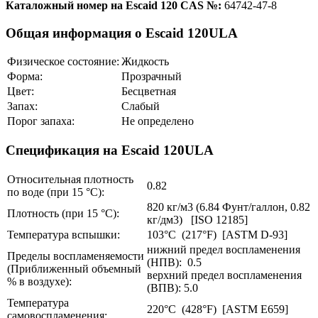
Каталожный номер на Escaid 120 CAS №:
64742-47-8
Общая информация о Escaid 120ULA
Физическое состояние:
Жидкость
Форма:
Прозрачный
Цвет:
Бесцветная
Запах:
Слабый
Порог запаха:
Не определено
Спецификация на Escaid 120ULA
Относительная плотность
0.82
по воде (при 15 °С):
820 кг/м3 (6.84 Фунт/галлон, 0.82
Плотность (при 15 °С):
кг/дм3) [ISO 12185]
Температура вспышки:
103°С (217°F) [ASTM D-93]
нижний предел воспламенения
Пределы воспламеняемости
(НПВ): 0.5
(Приближенный объемный
верхний предел воспламенения
% в воздухе):
(ВПВ): 5.0
Температура
220°С (428°F) [ASTM E659]
самовоспламенения: