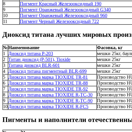
8
Пигмент Красный Железооксидный 190
9
Пигмент Оранжевый Железооксидный G340
10
Пигмент Оранжевый Железооксидный 960
11
Пигмент Черный Железооксидный 722
Диоксид титана лучших мировых произ
№
Наименование
Фасовка, кг
1
Диоксид титана Р-203
мешки 25кг, баул
2
Титан диоксид (Р-501), Tioxide
мешки 25кг
3
Титана диоксид BLR-601
мешки 25кг
4
Диоксид титана пигментный BLR-699
мешки 25кг
5
Диоксид титана марка TIOXIDE TR-81
Производство 
6
Диоксид титана марка TIOXIDE TR-88
Производство 
7
Диоксид титана марка TIOXIDE TR-92
Производство 
8
Диоксид титана марка TIOXIDE R-TC-30
Производство 
9
Диоксид титана марка TIOXIDE R-TC-90
Производство 
10
Диоксид титана марка TIOXIDE R-FC5
Производство 
Пигменты и наполнители отечественн