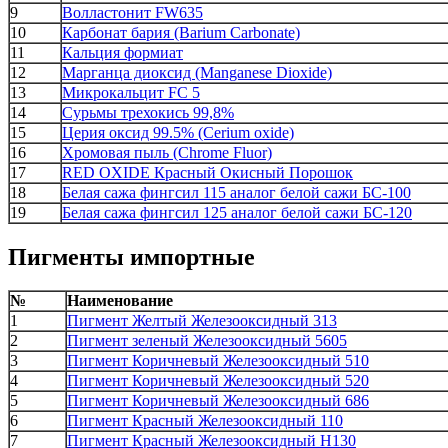
9
Волластонит FW635
10
Карбонат бария (Barium Carbonate)
11
Кальция формиат
12
Марганца диоксид (Manganese Dioxide)
13
Микрокальцит FС 5
14
Сурьмы трехокись 99,8%
15
Церия оксид 99.5% (Cerium oxide)
16
Хромовая пыль (Chrome Fluor)
17
RED OXIDE Красный Окисный Порошок
18
Белая сажа фингсил 115 аналог белой сажи БС-100
19
Белая сажа фингсил 125 аналог белой сажи БС-120
Пигменты импортные
№
Наименование
1
Пигмент Желтый Железооксидный 313
2
Пигмент зеленый Железооксидный 5605
3
Пигмент Коричневый Железооксидный 510
4
Пигмент Коричневый Железооксидный 520
5
Пигмент Коричневый Железооксидный 686
6
Пигмент Красный Железооксидный 110
7
Пигмент Красный Железооксидный H130