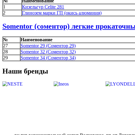
№
Наименование
1
Кизельгур Celite 281
2
Глинозем марки ГП (окись алюминия)
Somentor (соментор) легкие прокаточны
№
Наименование
27
Somentor 29 (Соментор 29)
28
Somentor 32 (Соментор 32)
29
Somentor 34 (Соментор 34)
Наши бренды