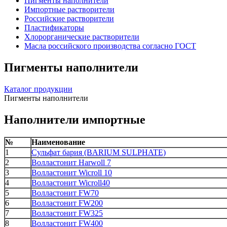
Пигменты наполнители
Импортные растворители
Российские растворители
Пластификаторы
Хлорорганические растворители
Масла российского производства согласно ГОСТ
Пигменты наполнители
Каталог продукции
Пигменты наполнители
Наполнители импортные
№
Наименование
1
Сульфат бария (BARIUM SULPHATE)
2
Волластонит Harwoll 7
3
Волластонит Wicroll 10
4
Волластонит Wicroll40
5
Волластонит FW70
6
Волластонит FW200
7
Волластонит FW325
8
Волластонит FW400