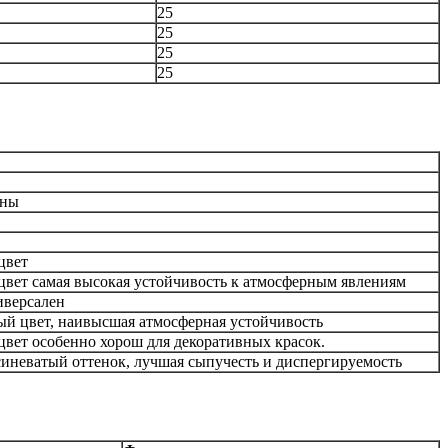
25
25
25
25
зны
цвет
цвет самая высокая устойчивость к атмосферным явлениям
иверсален
ый цвет, наивысшая атмосферная устойчивость
вет особенно хорош для декоративных красок.
иневатый оттенок, лучшая сыпучесть и диспергируемость