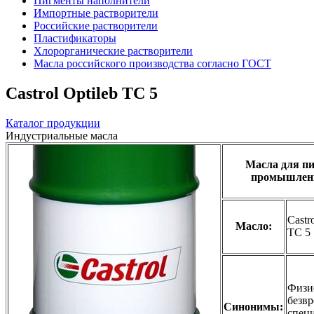
Пигменты наполнители
Импортные растворители
Российские растворители
Пластификаторы
Хлорорганические растворители
Масла российского производства согласно ГОСТ
Castrol Optileb TC 5
Каталог продукции
Индустриальные масла
Масла для п
промышлен
Castr
Масло:
TC 5
Физи
безв
Синонимы:
спец