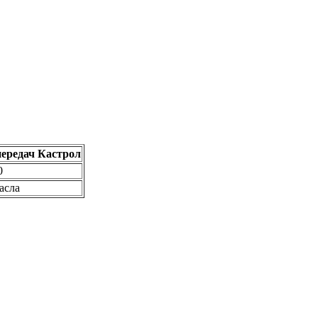
передач Кастрол
0
асла