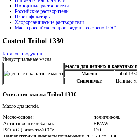
Пигменты наполнители
Импортные растворители
Российские растворители
Пластификаторы
Хлорорганические растворители
Масла российского производства согласно ГОСТ
Castrol Tribol 1330
Каталог продукции
Индустриальные масла
Масла для цепных и канатных 
Масло:
Tribol 133
Синонимы:
Цепные м
Описание масла Tribol 1330
Масло для цепей.
Масло-основа:
полигликоль
Антиизносные добавки:
EP/AW
ISO VG (вязкость/40°С):
130
Температурный диапазон применения, °С:
-20 до +130