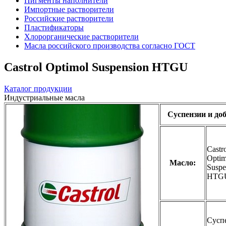
Пигменты наполнители
Импортные растворители
Российские растворители
Пластификаторы
Хлорорганические растворители
Масла российского производства согласно ГОСТ
Castrol Optimol Suspension HTGU
Каталог продукции
Индустриальные масла
Суспензии и до
Castr
Optim
Масло:
Suspe
HTG
Сусп