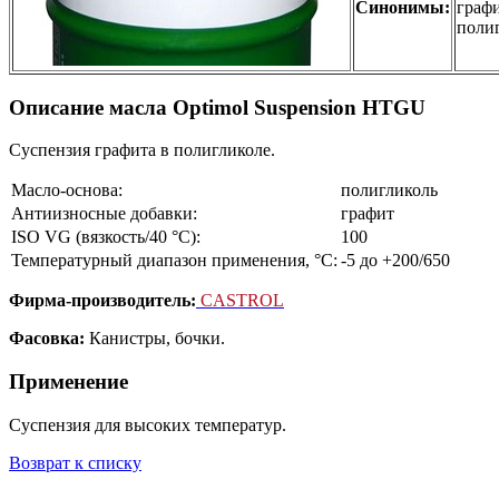
Синонимы:
графи
поли
Описание масла Optimol Suspension HTGU
Суспензия графита в полигликоле.
Масло-основа:
полигликоль
Антиизносные добавки:
графит
ISO VG (вязкость/40 °С):
100
Температурный диапазон применения, °С:
-5 до +200/650
Фирма-производитель:
CASTROL
Фасовка:
Канистры, бочки.
Применение
Суспензия для высоких температур.
Возврат к списку