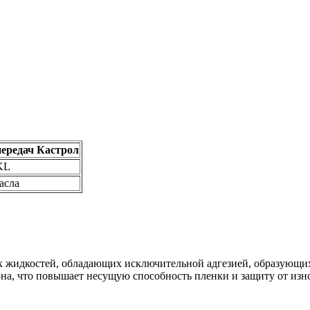
передач Кастрол
KL
асла
ых жидкостей, обладающих исключительной адгезией, образующи
она, что повышает несущую способность пленки и защиту от изно