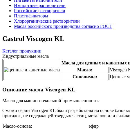
Пигменты наполнители
Импортные растворители
Российские растворители
Пластификаторы
Хлорорганические растворители
Масла российского производства согласно ГОСТ
Castrol Viscogen KL
Каталог продукции
Индустриальные масла
Масла для цепных и канатных 
Масло:
Viscogen 
Синонимы:
Цепные м
Описание масла Viscogen KL
Масло для машин стекольной промышленности.
Смазки серии Viscogen KL были разработаны на основе базов
присадок, не содержащей твердых частиц, металлов или силик
Масло-основа:
эфир