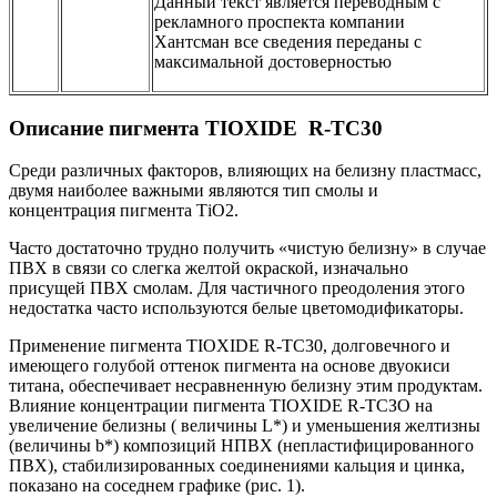
Данный текст является переводным с
рекламного проспекта компании
Хантсман все сведения переданы с
максимальной достоверностью
Описание пигмента TIOXIDE R-TC30
Среди различных факторов, влияющих на белизну пластмасс,
двумя наиболее важными являются тип смолы и
концентрация пигмента ТiO2.
Часто достаточно трудно получить «чистую белизну» в случае
ПВХ в связи со слегка желтой окраской, изначально
присущей ПВХ смолам. Для частичного преодоления этого
недостатка часто используются белые цветомодификаторы.
Применение пигмента TIOXIDE R-TC30, долговечного и
имеющего голубой оттенок пигмента на основе двуокиси
титана, обеспечивает несравненную белизну этим продуктам.
Влияние концентрации пигмента TIOXIDE R-ТСЗО на
увеличение белизны ( величины L*) и уменьшения желтизны
(величины b*) композиций НПВХ (непластифицированного
ПВХ), стабилизированных соединениями кальция и цинка,
показано на соседнем графике (рис. 1).