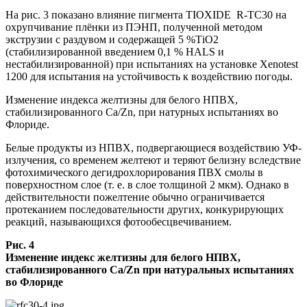
На рис. 3 показано влияние пигмента TIOXIDE R-TC30 на
охрупчивание плёнки из ПЭНП, полученной методом
экструзии с раздувом и содержащей 5 %ТiO2
(стабилизированной введением 0,1 % HALS и
нестабилизированной) при испытаниях на установке Xenotest
1200 для испытания на устойчивость к воздействию погоды.
Изменение индекса желтизны для белого НПВХ,
стабилизированного Ca/Zn, при натурных испытаниях во
Флориде.
Белые продукты из НПВХ, подвергающиеся воздействию УФ-
излучения, со временем желтеют и теряют белизну вследствие
фотохимического дегидрохлорирования ПВХ смолы в
поверхностном слое (т. е. в слое толщиной 2 мкм). Однако в
действительности пожелтение обычно ограничивается
протеканием последовательности других, конкурирующих
реакций, называющихся фотообесцвечиванием.
Рис. 4
Изменение индекс желтизны для белого НПВХ,
стабилизированного Ca/Zn при натуральных испытаниях
во Флориде