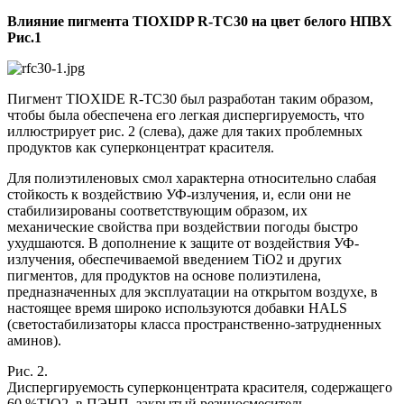
Влияние пигмента TIOXIDP R-TC30 на цвет белого НПВХ
Рис.1
Пигмент TIOXIDE R-TC30 был разработан таким образом,
чтобы была обеспечена его легкая диспергируемость, что
иллюстрирует рис. 2 (слева), даже для таких проблемных
продуктов как суперконцентрат красителя.
Для полиэтиленовых смол характерна относительно слабая
стойкость к воздействию УФ-излучения, и, если они не
стабилизированы соответствующим образом, их
механические свойства при воздействии погоды быстро
ухудшаются. В дополнение к защите от воздействия УФ-
излучения, обеспечиваемой введением ТiO2 и других
пигментов, для продуктов на основе полиэтилена,
предназначенных для эксплуатации на открытом воздухе, в
настоящее время широко используются добавки HALS
(светостабилизаторы класса пространственно-затрудненных
аминов).
Рис. 2.
Диспергируемость суперконцентрата красителя, содержащего
60 %ТIO2, в ПЭНП, закрытый резиносмеситель.