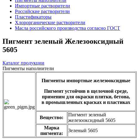
Пигменты наполнители
Импортные растворители
Российские растворители
Пластификаторы
Хлорорганические растворители
Масла российского производства согласно ГОСТ
Пигмент зеленый Железооксидный
5605
Каталог продукции
Пигменты наполнители
Пигменты импортные железооксидные
Пигмент устойчив в щелочной среде,
применим для окраски плитки, бетона,
в промышленных красках и пластиках
Пигмент зеленый
Вещество:
железооксидный 5605
Марка
Зеленый 5605
пигмента: