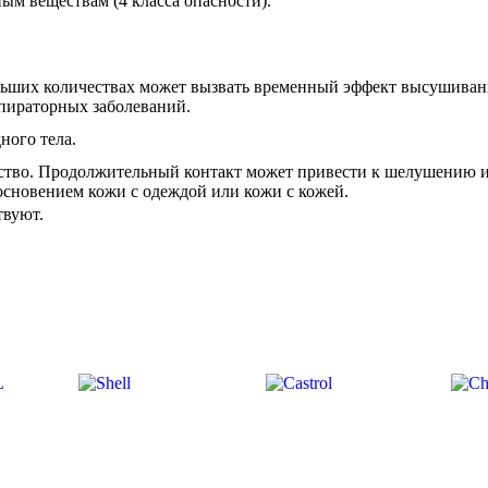
ым веществам (4 класса опасности).
льших количествах может вызвать временный эффект высушиван
пираторных заболеваний.
ного тела.
ество. Продолжительный контакт может привести к шелушению 
основением кожи с одеждой или кожи с кожей.
твуют.