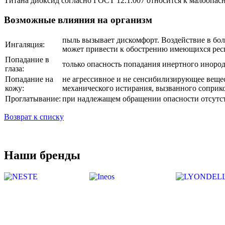
Титана диоксид согласно ГОСТ 12.1.007 относится к малоопасн
Возможные влияния на организм
пыль вызывает дискомфорт. Воздействие в бо
Ингаляция:
может привести к обострению имеющихся рес
Попадание в
только опасность попадания инертного инород
глаза:
Попадание на
не агрессивное и не сенсибилизирующее вещ
кожу:
механического истирания, вызванного соприк
Проглатывание:
при надлежащем обращении опасности отсутс
Возврат к списку
Наши бренды