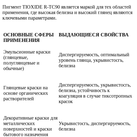
Пигмент TIOXIDE R-TC90 является маркой для тех областей
применения, где высокая белизна и высокий глянец являются
ключевыми параметрами.
ОСНОВНЫЕ СФЕРЫ
ВЫДАЮЩИЕСЯ СВОЙСТВА
ПРИМЕНЕНИЯ
Эмульсионные краски
Диспергируемость, оптимальный
(глянцевые,
уровень глянца, укрывистосгь,
полуглянцевые и
белизна
обычные)
Диспергируемость, укрывистосгь,
Глянцевые краски на
белизна, устойчивость к
основе органических
коагуляция в случае тиксотропных
растворителей
красок
Декоративные краски для
металлических
Укрывистосгь, диспергируемость,
поверхностей и краски
белизна
бытового назначения