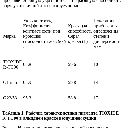
проявляет хорошую укрывистосгь и красящую способность
наряду с отличной диспергируемостью.
Укрывистосгь,
Показания
Коэффициент
Красящая
прибора для
контрастности при
способность
определения
Марка
кроющей
Серая
степени
способности 20 м(кв)/
краска (L)
дисперсности,
л
мкм
TIOXIDE
95.8
59.6
10
R-TC90
G15/56
95.9
59.8
14
G22/53
95.3
58.8
17
Таблица 1. Рабочие характеристики пигмента TIOXIDE
R-TC90 в алкидной краске воздушной сушки.
Рис. 1 - Иллюстрирует уровень глянца, обеспечиваемого