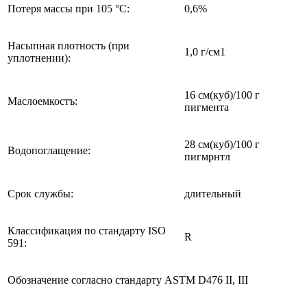
Потеря массы при 105 °C:
0,6%
Насыпная плотность (при
1,0 г/см1
уплотнении):
16 см(куб)/100 г
Маслоемкостъ:
пигмента
28 см(куб)/100 г
Водопоглащение:
пигмрнтл
Срок службы:
длительный
Классификация по стандарту ISO
R
591:
Обозначение согласно стандарту ASTM D476 II, III