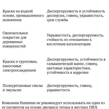
Краски на водной
Диспергируемость и устойчивость
основе, промышленного
дисперсии, глянец, укрывистосгь,
назначения
срок службы
Окончательное
Укрывистосгь, диспергируемость,
покрьггие для
стойкость по отношению к
деревянных
кислотным катализаторам
поверхностей
Диспергируемость, устойчивость в
Краски и грунтовки,
гальванической ванне, глянец,
наносимые
цветовые характеристики,
электроосаждением
устойчивость к коррозии
Полиуретановые смолы
Диспергируемость, глянец,
и эмульсии
укрывистосгь
Компания Huntsman не рекомендует использовать ни один из
ее пигментов на основе двуокиси титана в жестких ПВХ