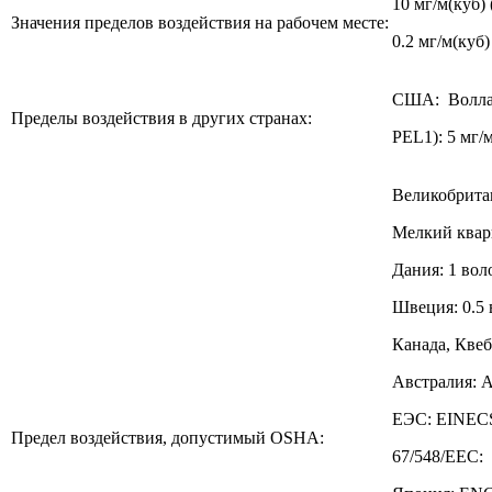
10 мг/м(куб)
Значения пределов воздействия на рабочем месте:
0.2 мг/м(куб)
США: Воллас
Пределы воздействия в других странах:
PEL1): 5 мг/м
Великобритан
Мелкий кварц
Дания: 1 вол
Швеция: 0.5
Канада, Квеб
Австралия: 
ЕЭС: EINECS
Предел воздействия, допустимый OSHA:
67/548/EEC: