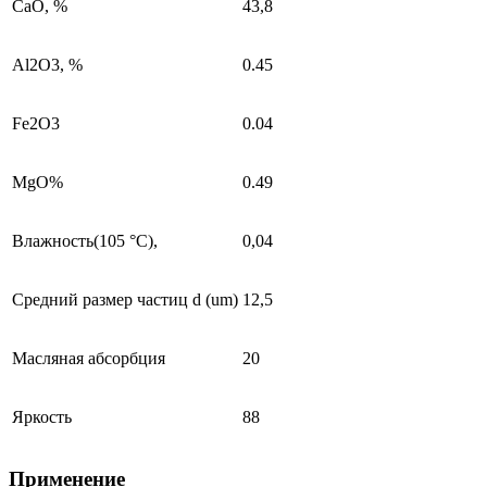
CaO, %
43,8
Al2O3, %
0.45
Fe2O3
0.04
MgO%
0.49
Влажность(105 °С),
0,04
Средний размер частиц d (um)
12,5
Масляная абсорбция
20
Яркость
88
Применение