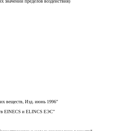
их значений пределов воздействия)
х веществ, Изд. июнь 1996"
ств EINECS и ELINCS ЕЭС"