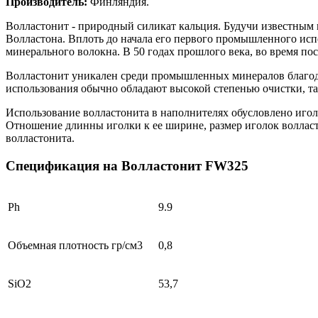
Производитель:
Финляндия.
Волластонит - природный силикат кальция. Будучи известным 
Волластона. Вплоть до начала его первого промышленного испо
минерального волокна. В 50 годах прошлого века, во время пос
Волластонит уникален среди промышленных минералов благод
использования обычно обладают высокой степенью очистки, так
Использование волластонита в наполнителях обусловлено игол
Отношение длинны иголки к ее ширине, размер иголок воллас
волластонита.
Спецификация на Волластонит FW325
Ph
9.9
Объемная плотность гр/см3
0,8
SiO2
53,7