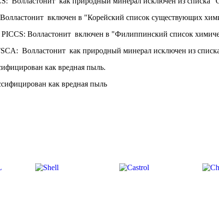
S: Волластонит как природный минерал исключен из списка "
 Волластонит включен в "Корейский список существующих хим
PICCS: Волластонит включен в "Филиппинский список химиче
CA: Волластонит как природный минерал исключен из списк
ифицирован как вредная пыль.
сифицирован как вредная пыль