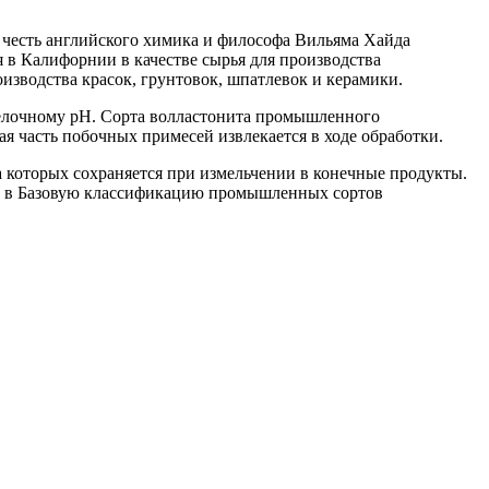
в честь английского химика и философа Вильяма Хайда
я в Калифорнии в качестве сырья для производства
оизводства красок, грунтовок, шпатлевок и керамики.
щелочному pH. Сорта волластонита промышленного
я часть побочных примесей извлекается в ходе обработки.
 которых сохраняется при измельчении в конечные продукты.
на в Базовую классификацию промышленных сортов