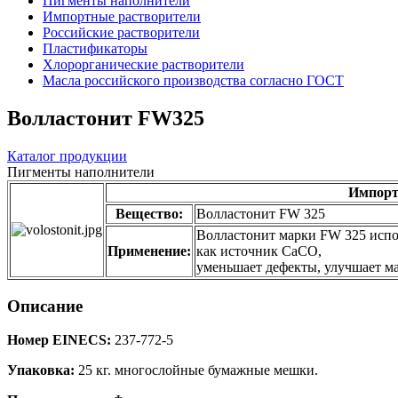
Пигменты наполнители
Импортные растворители
Российские растворители
Пластификаторы
Хлорорганические растворители
Масла российского производства согласно ГОСТ
Волластонит FW325
Каталог продукции
Пигменты наполнители
Импорт
Вещество:
Волластонит FW 325
Волластонит марки FW 325 испол
Применение:
как источник СаСО,
уменьшает дефекты, улучшает м
Описание
Номер EINECS:
237-772-5
Упаковка:
25 кг. многослойные бумажные мешки.