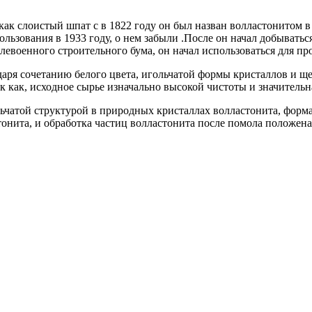
как слоистый шпат с в 1822 году он был назван волластонитом 
льзования в 1933 году, о нем забыли .После он начал добыватьс
левоенного строительного бума, он начал использоваться для пр
аря сочетанию белого цвета, игольчатой формы кристаллов и 
 как, исходное сырье изначально высокой чистоты и значительна
ьчатой структурой в природных кристаллах волластонита, форма
тонита, и обработка частиц волластонита после помола положе