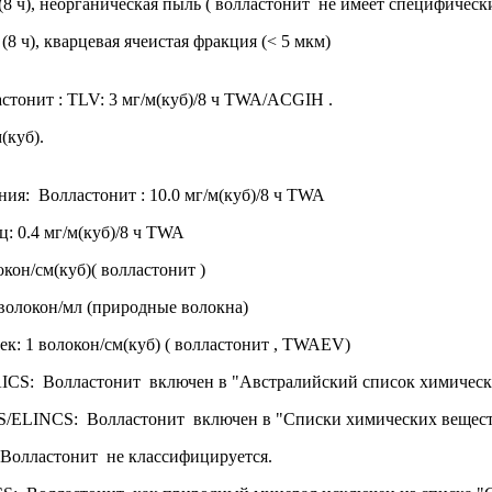
 (8 ч), неорганическая пыль ( волластонит не имеет специфическ
 (8 ч), кварцевая ячеистая фракция (< 5 мкм)
тонит : TLV: 3 мг/м(куб)/8 ч TWA/ACGIH .
(куб).
ия: Волластонит : 10.0 мг/м(куб)/8 ч TWA
: 0.4 мг/м(куб)/8 ч TWA
окон/см(куб)( волластонит )
 волокон/мл (природные волокна)
ек: 1 волокон/см(куб) ( волластонит , TWAEV)
AICS: Волластонит включен в "Австралийский список химически
/ELINCS: Волластонит включен в "Списки химических веще
 Волластонит не классифицируется.