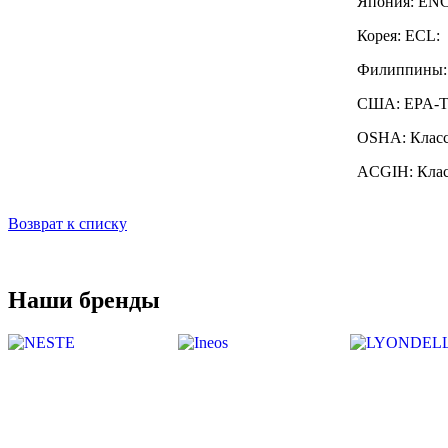
Япония: ENC
Корея: ECL:
Филиппины: 
США: EPA-TS
OSHA: Класс
ACGIH: Клас
Возврат к списку
Наши бренды