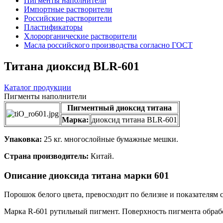
Пигменты наполнители
Импортные растворители
Российские растворители
Пластификаторы
Хлорорганические растворители
Масла российского производства согласно ГОСТ
Титана диоксид BLR-601
Каталог продукции
Пигменты наполнители
Пигментный диоксид титана
Марка:
диоксид титана BLR-601
Упаковка:
25 кг. многослойные бумажные мешки.
Страна производитель:
Китай.
Описание диоксида титана марки 601
Порошок белого цвета, превосходит по белизне и показателям
Марка R-601 рутильный пигмент. Поверхность пигмента обраб