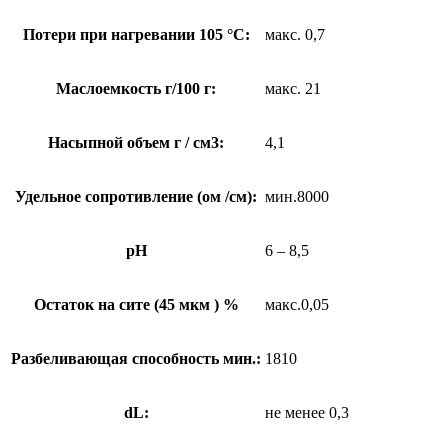
Потери при нагревании 105 °C:
макс. 0,7
Маслоемкость г/100 г:
макс. 21
Насыпной объем г / см3:
4,1
Удельное сопротивление (ом /см):
мин.8000
pH
6 – 8,5
Остаток на сите (45 мкм ) %
макс.0,05
Разбеливающая способность мин.:
1810
dL:
не менее 0,3