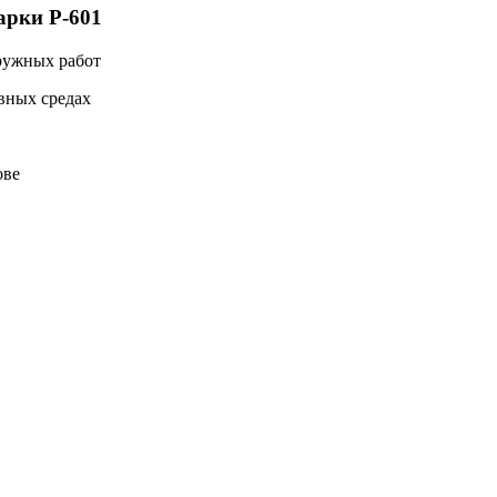
арки Р-601
ружных работ
вных средах
ове
1