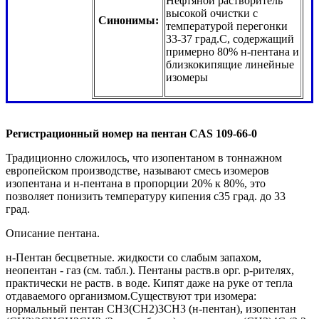
Нефтяной растворитель
высокой очистки с
Синонимы:
температурой перегонки
33-37 град.С, содержащий
примерно 80% н-пентана и
близкокипящие линейные
изомеры
Регистрационный номер на пентан CAS 109-66-0
Традиционно сложилось, что изопентаном в тоннажном
европейском производстве, называют смесь изомеров
изопентана и н-пентана в пропорции 20% к 80%, это
позволяет понизить температуру кипения с35 град. до 33
град.
Описание пентана.
н-Пентан бесцветные. жидкости со слабым запахом,
неопентан - газ (см. табл.). Пентаны раств.в орг. р-рителях,
практически не раств. в воде. Кипят даже на руке от тепла
отдаваемого организмом.Существуют три изомера:
нормальный пентан CH3(CH2)3СН3 (н-пентан), изопентан