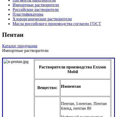
Пигменты наполнители
Импортные растворители
Российские растворители
Пластификаторы
Хлорорганические растворители
Масла российского производства согласно ГОСТ
Пентан
Каталог продукции
Импортные растворители
Растворители производства Exxson
Mobil
Изопентан
Вещество:
Пентан, I-пентан, Пентан
бленд, пентан 80