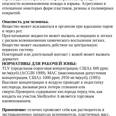
опасности возникновения пожара и взрыва. Агрессивно в
отношении некоторых форм пластиков, резины и полимерных
покрытий.
Опасность для человека.
Вещество может всасываться в организм при вдыхании паров
и через рот.
Проглатывание жидкости может вызвать аспирацию в легких
с риском возникновения химического воспаления легких.
Вещество может оказывать действие на центральную
нервную систему.
Повторный или длительный контакт с кожей может вызвать
дерматит.
НОРМАТИВЫ ДЛЯ РАБОЧЕЙ ЗОНЫ:
TLV (предельная пороговая концентрация, США): 600 ppm;
мг/м(куб) (ACGIH 1999). MAС (максимальная допустимая
концентрация, США): 1000 ppm; 2950 мг/м(куб); (1995)
Высокие концентрации в воздухе приводят к недостатку
кислорода, вызывая риск потери сознания или
смерти.Проверить содержание кислорода перед тем, как
входить на участок.Skellysolve A является торговым
наименованием.
Применение:
отлично проявляет себя как растворитель в
экстракционных процессах вспениватель. пластичных масс.