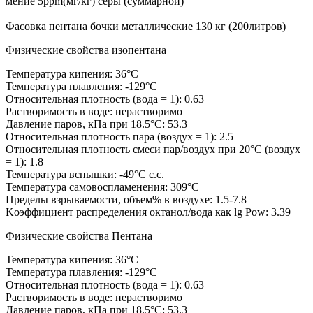
мение 5ppm(мг/кг) серы (суммарной)
Фасовка пентана бочки металлические 130 кг (200литров)
Физические свойства изопентана
Температура кипения: 36°C
Температура плавления: -129°C
Относительная плотность (вода = 1): 0.63
Растворимость в воде: нерастворимо
Давление паров, кПа при 18.5°C: 53.3
Относительная плотность пара (воздух = 1): 2.5
Относительная плотность смеси пар/воздух при 20°C (воздух
= 1): 1.8
Температура вспышки: -49°C c.c.
Температура самовоспламенения: 309°C
Пределы взрываемости, объем% в воздухе: 1.5-7.8
Koэффициент распределения октанол/вода как lg Pow: 3.39
Физические свойства Пентана
Температура кипения: 36°C
Температура плавления: -129°C
Относительная плотность (вода = 1): 0.63
Растворимость в воде: нерастворимо
Давление паров, кПа при 18.5°C: 53.3