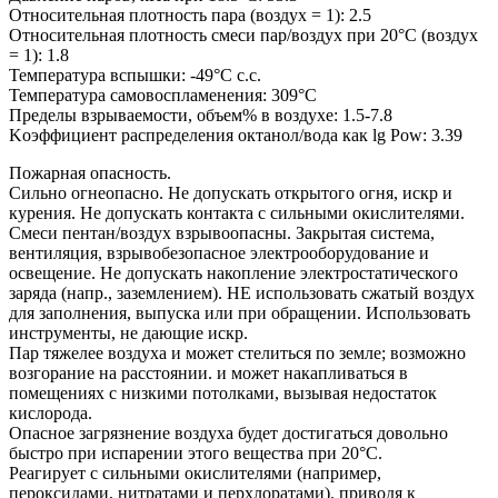
Относительная плотность пара (воздух = 1): 2.5
Относительная плотность смеси пар/воздух при 20°C (воздух
= 1): 1.8
Температура вспышки: -49°C c.c.
Температура самовоспламенения: 309°C
Пределы взрываемости, объем% в воздухе: 1.5-7.8
Koэффициент распределения октанол/вода как lg Pow: 3.39
Пожарная опасность.
Сильно огнеопасно. Не допускать открытого огня, искр и
курения. Не допускать контакта с сильными окислителями.
Смеси пентан/воздух взрывоопасны. Закрытая система,
вентиляция, взрывобезопасное электрооборудование и
освещение. Не допускать накопление электростатического
заряда (напр., заземлением). НЕ использовать сжатый воздух
для заполнения, выпуска или при обращении. Использовать
инструменты, не дающие искр.
Пар тяжелее воздуха и может стелиться по земле; возможно
возгорание на расстоянии. и может накапливаться в
помещениях с низкими потолками, вызывая недостаток
кислорода.
Опасное загрязнение воздуха будет достигаться довольно
быстро при испарении этого вещества при 20°C.
Реагирует с сильными окислителями (например,
пероксидами, нитратами и перхлоратами). приводя к