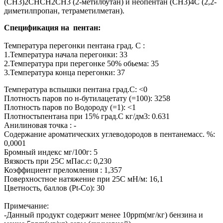
(СН3)2СНСН2СН3 (2-метилбутан) и неопентан (СН3)4С (2,2-
диметилпропан, тетраметилметан).
Спецификация на пентан:
Температура перегонки пентана град. С :
1.Температура начала перегонки: 33
2.Температура при перегонке 50% обьема: 35
3.Температура конца перегонки: 37
Температура вспышки пентана град.С: <0
Плотность паров по н-бутилацетату (=100): 3258
Плотность паров по Водороду (=1): <1
Плотностьпентана при 15% град.С кг/дм3: 0.631
Анилиновая точка : -
Содержание ароматических углеводородов в пентанемасс. %:
0,0001
Бромный индекс мг/100г: 5
Вязкость при 25С мПас.с: 0,230
Коэффициент преломления : 1,357
Поверхностное натяжение при 25С мН/м: 16,1
Цветность, баллов (Pt-Co): 30
Примечание:
-Данный продукт содержит менее 10ppm(мг/кг) бензина и