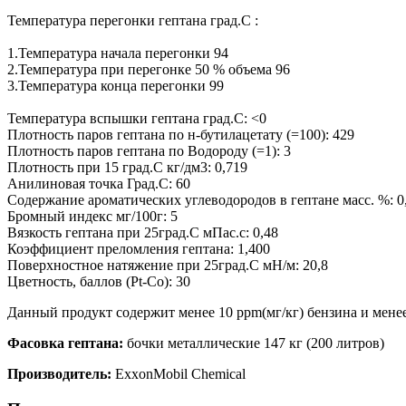
Температура перегонки гептана град.С :
1.Температура начала перегонки 94
2.Температура при перегонке 50 % объема 96
3.Температура конца перегонки 99
Температура вспышки гептана град.С: <0
Плотность паров гептана по н-бутилацетату (=100): 429
Плотность паров гептана по Водороду (=1): 3
Плотность при 15 град.С кг/дм3: 0,719
Анилиновая точка Град.С: 60
Содержание ароматических углеводородов в гептане масс. %: 0
Бромный индекс мг/100г: 5
Вязкость гептана при 25град.С мПас.с: 0,48
Коэффициент преломления гептана: 1,400
Поверхностное натяжение при 25град.С мН/м: 20,8
Цветность, баллов (Pt-Co): 30
Данный продукт содержит менее 10 ppm(мг/кг) бензина и менее
Фасовка гептана:
бочки металлические 147 кг (200 литров)
Производитель:
ExxonMobil Chemical