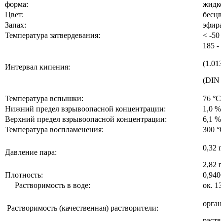
форма:
жидк
Цвет:
бесц
Запах:
эфир
Температура затвердевания:
< -50
185 -
(1.01
Интервал кипения:
(DIN
Температура вспышки:
76 °C
Нижний предел взрывоопасной концентрации:
1,0 %
Верхний предел взрывоопасной концентрации:
6,1 %
Температура воспламенения:
300 °
0,32 
Давление пара:
2,82 
Плотность:
0,940
Растворимость в воде:
ок. 1
орга
Растворимость (качественная) растворители:
раст