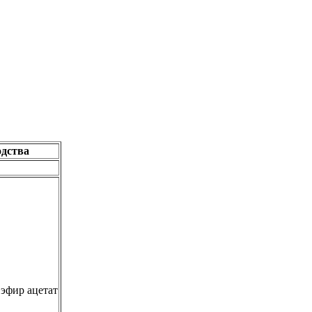
одства
эфир ацетат