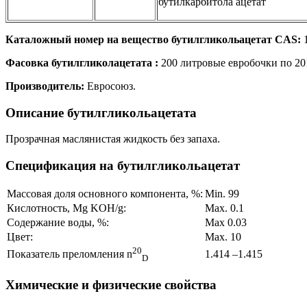
бутилкарбитола ацетат
Каталожный номер на вещество бутилгликольацетат CAS:
1
Фасовка бутилгликолацетата :
200 литровые евробочки по 201
Производитель:
Евросоюз.
Описание бутилгликольацетата
Прозрачная маслянистая жидкость без запаха.
Спецификация на бутилгликольацетат
Массовая доля основного компонента, %:
Min. 99
Кислотность, Mg KOH/g:
Max. 0.1
Содержание воды, %:
Max 0.03
Цвет:
Max. 10
20
1.414 –1.415
Показатель преломления n
D
Химические и физические свойства