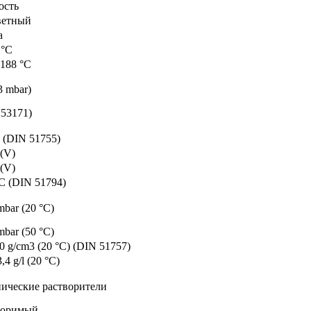
ость
ветный
а
 °C
 188 °C
3 mbar)
 53171)
 (DIN 51755)
(V)
(V)
C (DIN 51794)
mbar (20 °C)
mbar (50 °C)
0 g/cm3 (20 °C) (DIN 51757)
3,4 g/l (20 °C)
нические растворители
воримый