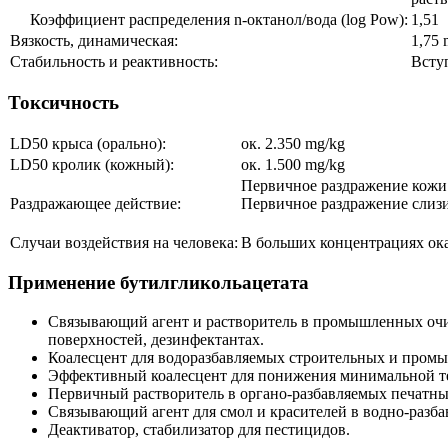
Коэффициент распределения n-октанол/вода (log Pow):
1,51
Вязкость, динамическая:
1,75 
Стабильность и реактивность:
Всту
Токсичность
LD50 крыса (орально):
ок. 2.350 mg/kg
LD50 кролик (кожный):
ок. 1.500 mg/kg
Первичное раздражение кожи 
Раздражающее действие:
Первичное раздражение слизи
Случаи воздействия на человека:
В больших концентрациях ока
Применение бутилгликольацетата
Связывающий агент и растворитель в промышленных очис
поверхностей, дезинфектантах.
Коалесцент для водоразбавляемых строительных и промы
Эффективный коалесцент для понижения минимальной те
Первичный растворитель в органо-разбавляемых печатны
Связывающий агент для смол и красителей в водно-разба
Деактиватор, стабилизатор для пестицидов.