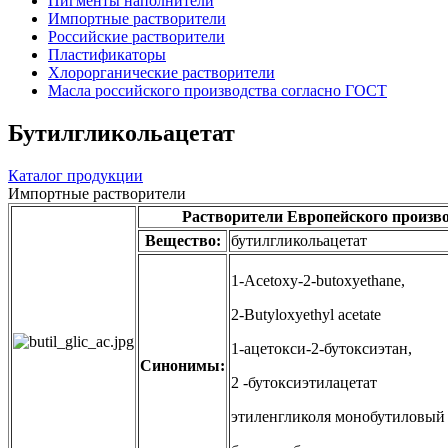
Пигменты наполнители
Импортные растворители
Российские растворители
Пластификаторы
Хлорорганические растворители
Масла российского производства согласно ГОСТ
Бутилгликольацетат
Каталог продукции
Импортные растворители
Растворители Европейского произв
Вещество:
бутилгликольацетат
1-Acetoxy-2-butoxyethane,
2-Butyloxyethyl acetate
1-ацетокси-2-бутоксиэтан,
Синонимы:
2 -бутоксиэтилацетат
этиленгликоля монобутиловый 