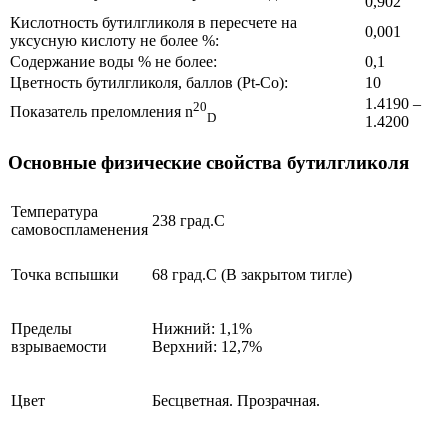
0,902
Кислотность бутилгликоля в пересчете на
0,001
уксусную кислоту не более %:
Содержание воды % не более:
0,1
Цветность бутилгликоля, баллов (Pt-Co):
10
1.4190 –
20
Показатель преломления n
D
1.4200
Основные физические свойства бутилгликоля
Температура
238 град.С
самовоспламенения
Точка вспышки
68 град.С (В закрытом тигле)
Пределы
Нижний: 1,1%
взрываемости
Верхний: 12,7%
Цвет
Бесцветная. Прозрачная.