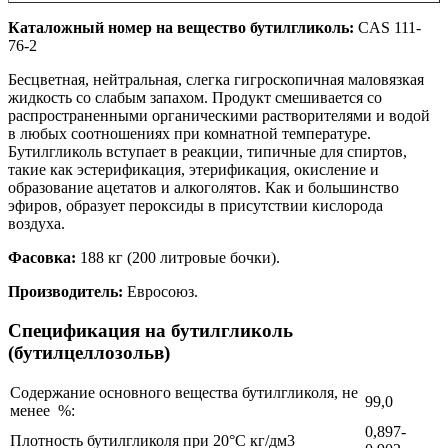
Каталожный номер на вещество бутилгликоль:
CAS 111-
76-2
Бесцветная, нейтральная, слегка гигроскопичная маловязкая
жидкость со слабым запахом. Продукт смешивается со
распространенными органическими растворителями и водой
в любых соотношениях при комнатной температуре.
Бутилгликоль вступает в реакции, типичные для спиртов,
такие как эстерификация, этерификация, окисление и
образование ацетатов и алкоголятов. Как и большинство
эфиров, образует пероксиды в присутствии кислорода
воздуха.
Фасовка:
188 кг (200 литровые бочки).
Производитель:
Евросоюз.
Спецификация на бутилгликоль
(бутилцеллозольв)
Содержание основного вещества бутилгликоля, не
99,0
менее %:
0,897-
Плотность бутилгликоля при 20°С кг/дм3