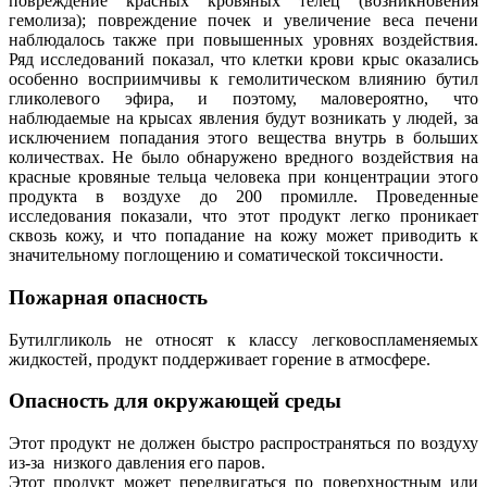
повреждение красных кровяных телец (возникновения
гемолиза); повреждение почек и увеличение веса печени
наблюдалось также при повышенных уровнях воздействия.
Ряд исследований показал, что клетки крови крыс оказались
особенно восприимчивы к гемолитическом влиянию бутил
гликолевого эфира, и поэтому, маловероятно, что
наблюдаемые на крысах явления будут возникать у людей, за
исключением попадания этого вещества внутрь в больших
количествах. Не было обнаружено вредного воздействия на
красные кровяные тельца человека при концентрации этого
продукта в воздухе до 200 промилле. Проведенные
исследования показали, что этот продукт легко проникает
сквозь кожу, и что попадание на кожу может приводить к
значительному поглощению и соматической токсичности.
Пожарная опасность
Бутилгликоль не относят к классу легковоспламеняемых
жидкостей, продукт поддерживает горение в атмосфере.
Опасность для окружающей среды
Этот продукт не должен быстро распространяться по воздуху
из-за низкого давления его паров.
Этот продукт может передвигаться по поверхностным или