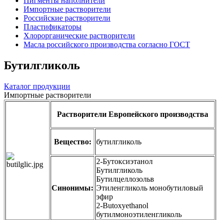
Пигменты наполнители
Импортные растворители
Российские растворители
Пластификаторы
Хлорорганические растворители
Масла российского производства согласно ГОСТ
Бутилгликоль
Каталог продукции
Импортные растворители
Растворители Европейского производства
Вещество:
бутилгликоль
2-Бутоксиэтанол
Бутилгликоль
Бутилцеллозольв
Синонимы:
Этиленгликоль монобутиловый
эфир
2-Butoxyethanol
бутилмоноэтиленгликоль