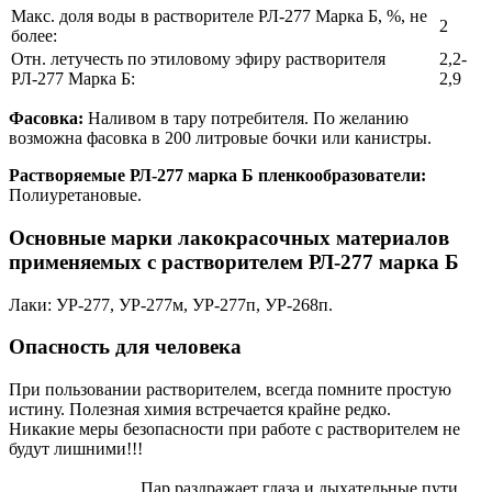
Макс. доля воды в растворителе РЛ-277 Марка Б, %, не
2
более:
Отн. летучесть по этиловому эфиру растворителя
2,2-
РЛ-277 Марка Б:
2,9
Фасовка:
Наливом в тару потребителя. По желанию
возможна фасовка в 200 литровые бочки или канистры.
Растворяемые РЛ-277 марка Б пленкообразователи:
Полиуретановые.
Основные марки лакокрасочных материалов
применяемых с растворителем РЛ-277 марка Б
Лаки: УР-277, УР-277м, УР-277п, УР-268п.
Опасность для человека
При пользовании растворителем, всегда помните простую
истину. Полезная химия встречается крайне редко.
Никакие меры безопасности при работе с растворителем не
будут лишними!!!
Пар раздражает глаза и дыхательные пути.