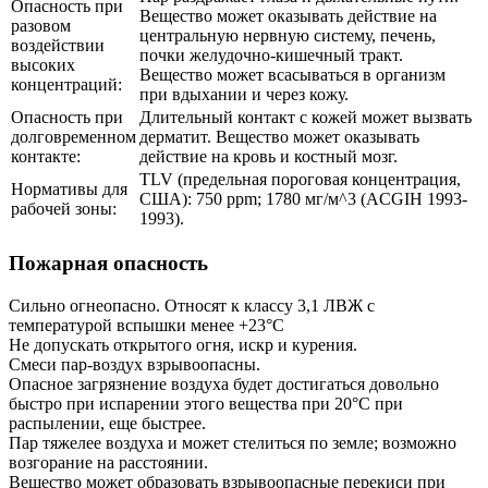
Опасность при
Вещество может оказывать действие на
разовом
центральную нервную систему, печень,
воздействии
почки желудочно-кишечный тракт.
высоких
Вещество может всасываться в организм
концентраций:
при вдыхании и через кожу.
Опасность при
Длительный контакт с кожей может вызвать
долговременном
дерматит. Вещество может оказывать
контакте:
действие на кровь и костный мозг.
TLV (предельная пороговая концентрация,
Нормативы для
США): 750 ppm; 1780 мг/м^3 (ACGIH 1993-
рабочей зоны:
1993).
Пожарная опасность
Сильно огнеопасно. Относят к классу 3,1 ЛВЖ с
температурой вспышки менее +23°C
Не допускать открытого огня, искр и курения.
Смеси пар-воздух взрывоопасны.
Опасное загрязнение воздуха будет достигаться довольно
быстро при испарении этого вещества при 20°C при
распылении, еще быстрее.
Пар тяжелее воздуха и может стелиться по земле; возможно
возгорание на расстоянии.
Вещество может образовать взрывоопасные перекиси при