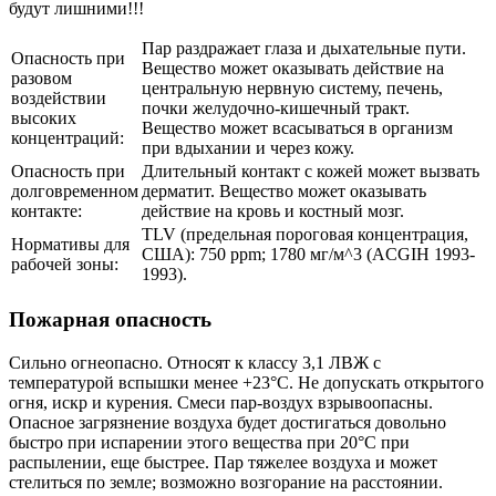
будут лишними!!!
Пар раздражает глаза и дыхательные пути.
Опасность при
Вещество может оказывать действие на
разовом
центральную нервную систему, печень,
воздействии
почки желудочно-кишечный тракт.
высоких
Вещество может всасываться в организм
концентраций:
при вдыхании и через кожу.
Опасность при
Длительный контакт с кожей может вызвать
долговременном
дерматит. Вещество может оказывать
контакте:
действие на кровь и костный мозг.
TLV (предельная пороговая концентрация,
Нормативы для
США): 750 ppm; 1780 мг/м^3 (ACGIH 1993-
рабочей зоны:
1993).
Пожарная опасность
Сильно огнеопасно. Относят к классу 3,1 ЛВЖ с
температурой вспышки менее +23°C. Не допускать открытого
огня, искр и курения. Смеси пар-воздух взрывоопасны.
Опасное загрязнение воздуха будет достигаться довольно
быстро при испарении этого вещества при 20°C при
распылении, еще быстрее. Пар тяжелее воздуха и может
стелиться по земле; возможно возгорание на расстоянии.