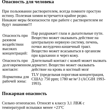
Опасность для человека
При пользовании растворителем, всегда помните простую
истину. Полезная химия встречается крайне редко.
Никакие меры безопасности при работе с растворителем не
будут лишними!!!
Пар раздражает глаза и дыхательные пути.
Опасность при
Вещество может оказывать действие на
разовом
центральную нервную систему, печень,
воздействии
почки желудочно-кишечный тракт.
высоких
Вещество может всасываться в организм
концентраций:
при вдыхании и через кожу.
Опасность при
Длительный контакт с кожей может вызвать
долговременном
дерматит. Вещество может оказывать
контакте:
действие на кровь и костный мозг
TLV (предельная пороговая концентрация,
Нормативы для
США): 750 ppm; 1780 мг/м^3 (ACGIH 1993-
рабочей зоны:
1993).
Пожарная опасность
Сильно огнеопасно. Относят к классу 3,1 ЛВЖ с
температурой вспышки менее +23°C