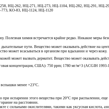
258, НЦ-262, НЦ-271, НЦ-273, НЦ-1104, НЦ-282, НЦ-291, НЦ-29
-773, КО-83, НЦ-1124, НЦ-1120
у. Полезная химия встречается крайне редко. Никакие меры без
и дыхательные пути. Вещество может оказывать действие на цен
тво может всасываться в организм при вдыхании и через кожу.
кожей может вызвать дерматит. Вещество может оказывать дейст
говая концентрация, США): 750 ppm; 1780 мг/м^3 (ACGIH 1993-1
й вспышки менее +23°C.
ро при испарении этого вещества при 20°C при распылении, еще 
горание на расстоянии.
те с сильными окислителями, такими как уксусная кислота, азо