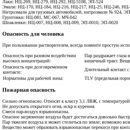
Лаки: НЦ-269, НЦ-279, НЦ-292, НЦ-5108, ЭП-524
Эмали: НЦ-170, НЦ-184, НЦ-216, НЦ-217, НЦ-25, НЦ-246, НЦ-
Нитроэмали для грузовых автомобилей, нитроэмали № 924, ЭП
Грунтовки: НЦ-081, МС-067, МЧ-042
Шпаклевки: НЦ-007, НЦ-008, НЦ-009, ЭП-0010, ЭП-0020
Опасность для человека
При пользовании растворителем, всегда помните простую истин
Опасность при разовом воздействии
Пар раздражает глаза 
высоких концентраций:
кишечный тракт. Вещес
Опасность при долговременном
Длительный контакт с 
контакте:
Нормативы для рабочей зоны:
TLV (предельная поро
Пожарная опасность
Сильно огнеопасно. Относят к классу 3,1 ЛВЖ, с температуро
Не допускать открытого огня, искр и курения.
Смеси пар-воздух взрывоопасны.
Опасное загрязнение воздуха будет достигаться довольно быст
Пар тяжелее воздуха и может стелиться по земле; возможно воз
Вещество может образовать взрывоопасные перекиси при контак