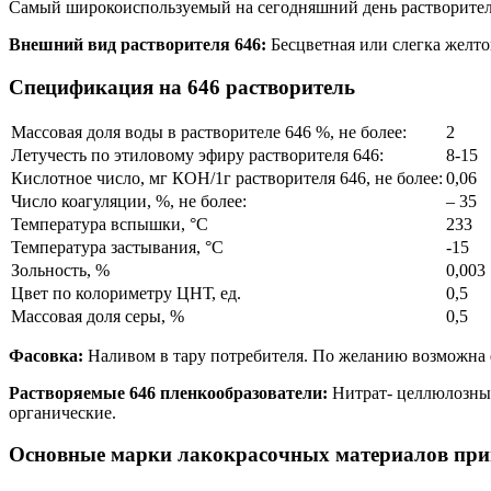
Самый широкоиспользуемый на сегодняшний день растворитель,
Внешний вид растворителя 646:
Бесцветная или слегка желто
Спецификация на 646 растворитель
Массовая доля воды в растворителе 646 %, не более:
2
Летучесть по этиловому эфиру растворителя 646:
8-15
Кислотное число, мг КОН/1г растворителя 646, не более:
0,06
Число коагуляции, %, не более:
– 35
Температура вспышки, °С
233
Температура застывания, °С
-15
Зольность, %
0,003
Цвет по колориметру ЦНТ, ед.
0,5
Массовая доля серы, %
0,5
Фасовка:
Наливом в тару потребителя. По желанию возможна 
Растворяемые 646 пленкообразователи:
Нитрат- целлюлозные
органические.
Основные марки лакокрасочных материалов прим