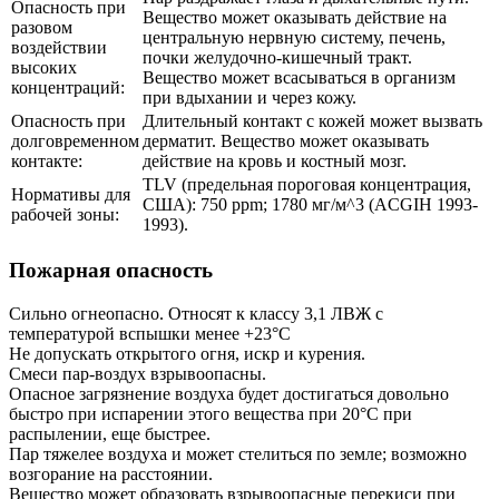
Опасность при
Вещество может оказывать действие на
разовом
центральную нервную систему, печень,
воздействии
почки желудочно-кишечный тракт.
высоких
Вещество может всасываться в организм
концентраций:
при вдыхании и через кожу.
Опасность при
Длительный контакт с кожей может вызвать
долговременном
дерматит. Вещество может оказывать
контакте:
действие на кровь и костный мозг.
TLV (предельная пороговая концентрация,
Нормативы для
США): 750 ppm; 1780 мг/м^3 (ACGIH 1993-
рабочей зоны:
1993).
Пожарная опасность
Сильно огнеопасно. Относят к классу 3,1 ЛВЖ с
температурой вспышки менее +23°C
Не допускать открытого огня, искр и курения.
Смеси пар-воздух взрывоопасны.
Опасное загрязнение воздуха будет достигаться довольно
быстро при испарении этого вещества при 20°C при
распылении, еще быстрее.
Пар тяжелее воздуха и может стелиться по земле; возможно
возгорание на расстоянии.
Вещество может образовать взрывоопасные перекиси при