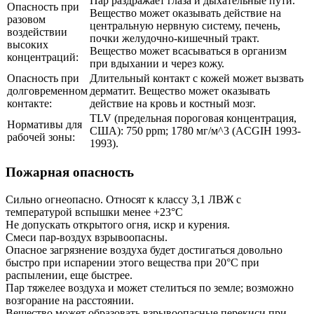
Пар раздражает глаза и дыхательные пути.
Опасность при
Вещество может оказывать действие на
разовом
центральную нервную систему, печень,
воздействии
почки желудочно-кишечный тракт.
высоких
Вещество может всасываться в организм
концентраций:
при вдыхании и через кожу.
Опасность при
Длительный контакт с кожей может вызвать
долговременном
дерматит. Вещество может оказывать
контакте:
действие на кровь и костный мозг.
TLV (предельная пороговая концентрация,
Нормативы для
США): 750 ppm; 1780 мг/м^3 (ACGIH 1993-
рабочей зоны:
1993).
Пожарная опасность
Сильно огнеопасно. Относят к классу 3,1 ЛВЖ с
температурой вспышки менее +23°C
Не допускать открытого огня, искр и курения.
Смеси пар-воздух взрывоопасны.
Опасное загрязнение воздуха будет достигаться довольно
быстро при испарении этого вещества при 20°C при
распылении, еще быстрее.
Пар тяжелее воздуха и может стелиться по земле; возможно
возгорание на расстоянии.
Вещество может образовать взрывоопасные перекиси при