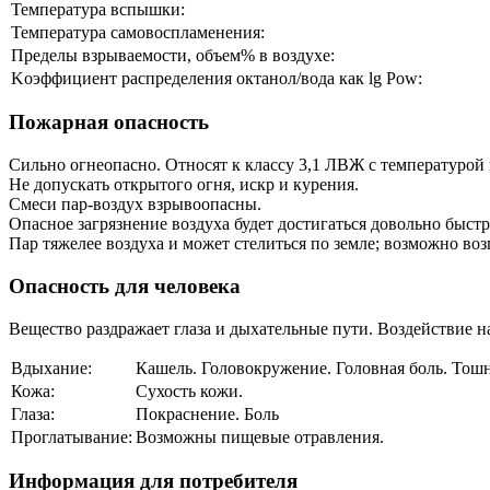
Температура вспышки:
Температура самовоспламенения:
Пределы взрываемости, объем% в воздухе:
Koэффициент распределения октанол/вода как lg Pow:
Пожарная опасность
Сильно огнеопасно. Относят к класcу 3,1 ЛВЖ с температурой
Не допускать открытого огня, искр и курения.
Смеси пар-воздух взрывоопасны.
Опасное загрязнение воздуха будет достигаться довольно быст
Пар тяжелее воздуха и может стелиться по земле; возможно во
Опасность для человека
Вещество раздражает глаза и дыхательные пути. Воздействие 
Вдыхание:
Кашель. Головокружение. Головная боль. Тошн
Кожа:
Сухость кожи.
Глаза:
Покраснение. Боль
Проглатывание:
Возможны пищевые отравления.
Информация для потребителя