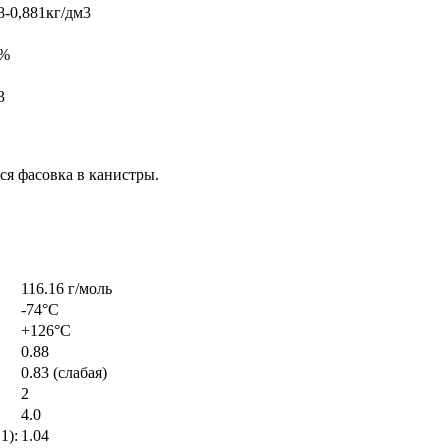
8-0,881кг/дм3
2%
3
ся фасовка в канистры.
116.16 г/моль
-74°C
+126°C
0.88
0.83 (слабая)
2
4.0
1):
1.04