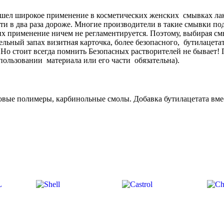
ашел широкое применение в косметических женских смывках лака
чти в два раза дороже. Многие производители в такие смывки п
их применение ничем не регламентируется. Поэтому, выбирая смыв
ельный запах визитная карточка, более безопасного, бутилацета
 Но стоит всегда помнить Безопасных растворителей не бывает!
пользовании материала или его части обязательна).
овые полимеры, карбинольные смолы. Добавка бутилацетата вме