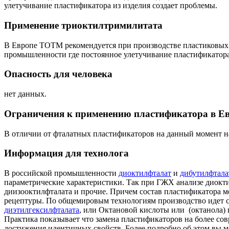
улетучивание пластификатора из изделия создает проблемы.
Применение триоктилтримилитата
В Европе ТОТМ рекомендуется при производстве пластиковых 
промышленности где постоянное улетучивание пластификатора 
Опасность для человека
нет данных.
Ограничения к применению пластификатора в Е
В отличии от фталатных пластификаторов на данный момент 
Информация для технолога
В российской промышленности
диоктилфталат
и
дибутилфтала
параметрические характеристики. Так при ГЖХ анализе диокти
диизооктилфталата и прочие. Причем состав пластификатора м
рецептуры. По общемировым технологиям производство идет с 
диэтилгексилфталата
, или Октановой кислоты или (октанола) 
Практика показывает что замена пластификаторов на более сов
достижения идентичных свойств. Более подробно об этом вы м