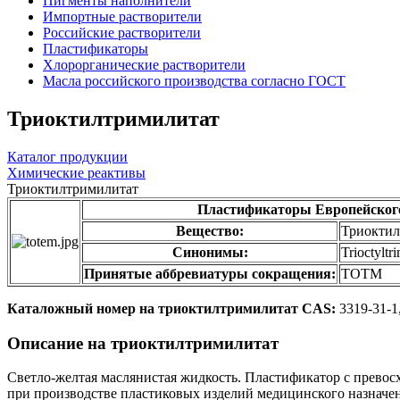
Пигменты наполнители
Импортные растворители
Российские растворители
Пластификаторы
Хлорорганические растворители
Масла российского производства согласно ГОСТ
Триоктилтримилитат
Каталог продукции
Химические реактивы
Триоктилтримилитат
Пластификаторы Европейского
Вещество:
Триоктил
Синонимы:
Trioctyltri
Принятые аббревиатуры сокращения:
ТОТМ
Каталожный номер на триоктилтримилитат CAS:
3319-31-1
Описаниe на триоктилтримилитат
Светло-желтая маслянистая жидкость. Пластификатор с прево
при производстве пластиковых изделий медицинского назначен