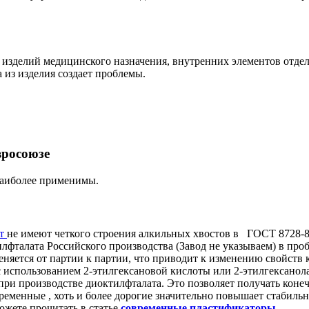
изделий медицинского назначения, внутренних элементов отдел
из изделия создает проблемы.
вросоюзе
наиболее применимы.
т
не имеют четкого строения алкильных хвостов в ГОСТ 8728-88
лфталата Российского производства (Завод не указываем) в проб
еняется от партии к партии, что приводит к изменению свойств
использованием 2-этилгексановой кислоты или 2-этилгексанола
при производстве диоктилфталата. Это позволяет получать коне
ременные , хоть и более дорогие значительно повышает стабильн
ожете прочитать в статье
современные пластификаторы
.