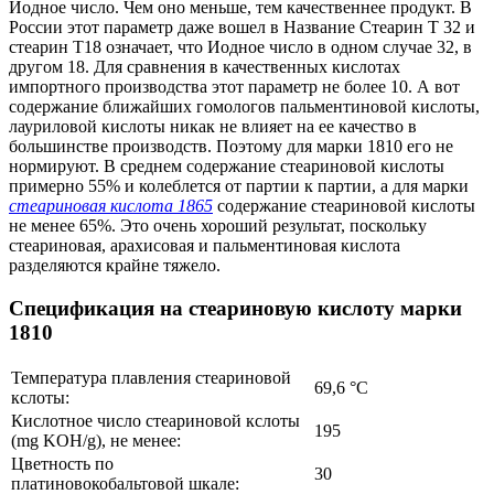
Иодное число. Чем оно меньше, тем качественнее продукт. В
России этот параметр даже вошел в Название Стеарин Т 32 и
стеарин Т18 означает, что Иодное число в одном случае 32, в
другом 18. Для сравнения в качественных кислотах
импортного производства этот параметр не более 10. А вот
содержание ближайших гомологов пальментиновой кислоты,
лауриловой кислоты никак не влияет на ее качество в
большинстве производств. Поэтому для марки 1810 его не
нормируют. В среднем содержание стеариновой кислоты
примерно 55% и колеблется от партии к партии, а для марки
стеариновая кислота 1865
содержание стеариновой кислоты
не менее 65%. Это очень хороший результат, поскольку
стеариновая, арахисовая и пальментиновая кислота
разделяются крайне тяжело.
Спецификация на стеариновую кислоту марки
1810
Температура плавления стеариновой
69,6 °C
кслоты:
Кислотное число стеариновой кслоты
195
(mg KOH/g), не менее:
Цветность по
30
платиновокобальтовой шкале: