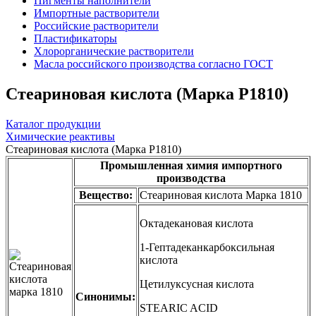
Пигменты наполнители
Импортные растворители
Российские растворители
Пластификаторы
Хлорорганические растворители
Масла российского производства согласно ГОСТ
Стеариновая кислота (Марка Р1810)
Каталог продукции
Химические реактивы
Стеариновая кислота (Марка Р1810)
Промышленная химия импортного
производства
Вещество:
Стеариновая кислота Марка 1810
Октадекановая кислота
1-Гептадеканкарбоксильная
кислота
Цетилуксусная кислота
Синонимы:
STEARIC ACID