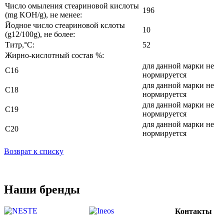
Число омыления стеариновой кислоты
196
(mg KOH/g), не менее:
Йодное число стеариновой кслоты
10
(g12/100g), не более:
Титр,°C:
52
Жирно-кислотный состав %:
для данной марки не
С16
нормируется
для данной марки не
С18
нормируется
для данной марки не
С19
нормируется
для данной марки не
С20
нормируется
Возврат к списку
Наши бренды
Контакты