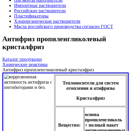
Пигменты наполнители
Импортные растворители
Российские растворители
Пластификаторы
Хлорорганические растворители
Масла российского производства согласно ГОСТ
Антифриз пропиленгликолевый
кристалфриз
Каталог продукции
Химические реактивы
Антифриз пропиленгликолевый кристалфриз
Теплоносители для систем
отопления и атифризы
Кристалфриз
основа
пропиленгликоль
Вещество:
+ полный пакет
антикоррозионных