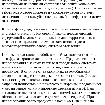
импортными наклейками составляет этиленгликоль -о его
ядовитых свойствах речь пойдет чуть ниже). Поэтому если вы
заботитесь о своем здоровье и «здоровье» своей системы
отопления — используйте специальный антифриз для систем
отопления.
Кристалфриз , предназначен для использования в автономных
системах отопления. Негорючий, экологически чистый,
содержащий комплект специальных антикоррозионных и
антипенных присадок. Обеспечивает безопасную и
высокоэффективную работу системы отопления.
Продукт представляет собой: водный раствор концентрата
антифриза европейского производства. Предназначен для
использования в закрытых тепло и холодильных системах,
возможно использование при охлаждении пищевых
продуктов. В отличие от аналогичных автомобильных
тосолов и антифризов, содержащих этиленгликоль (2 класс
опасности для человека - опасные вещества) (в Европе
запрещен полностью, но почему-то антифризы, продающиеся
у нас на рынке, хотя и импортные сделаны из него). Наш
теплоноситель (относят к 4 наименьшему!! классу опасности
(безопасные и малоопасные для человека вещества). При
использовании этого продукта не возникает "накипь" на