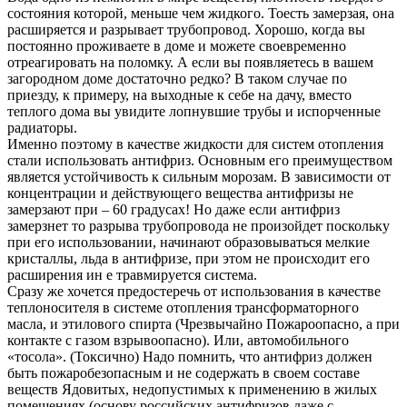
состояния которой, меньше чем жидкого. Тоесть замерзая, она
расширяется и разрывает трубопровод. Хорошо, когда вы
постоянно проживаете в доме и можете своевременно
отреагировать на поломку. А если вы появляетесь в вашем
загородном доме достаточно редко? В таком случае по
приезду, к примеру, на выходные к себе на дачу, вместо
теплого дома вы увидите лопнувшие трубы и испорченные
радиаторы.
Именно поэтому в качестве жидкости для систем отопления
стали использовать антифриз. Основным его преимуществом
является устойчивость к сильным морозам. В зависимости от
концентрации и действующего вещества антифризы не
замерзают при – 60 градусах! Но даже если антифриз
замерзнет то разрыва трубопровода не произойдет поскольку
при его использовании, начинают образовываться мелкие
кристаллы, льда в антифризе, при этом не происходит его
расширения ин е травмируется система.
Сразу же хочется предостеречь от использования в качестве
теплоносителя в системе отопления трансформаторного
масла, и этилового спирта (Чрезвычайно Пожароопасно, а при
контакте с газом взрывоопасно). Или, автомобильного
«тосола». (Токсично) Надо помнить, что антифриз должен
быть пожаробезопасным и не содержать в своем составе
веществ Ядовитых, недопустимых к применению в жилых
помещениях (основу российских антифризов даже с