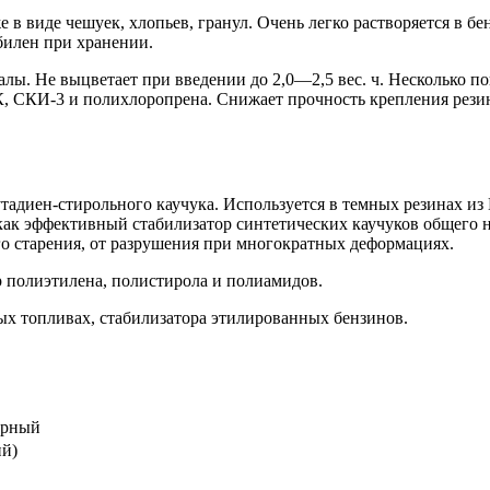
 виде чешуек, хлопьев, гранул. Очень легко растворяется в бен
абилен при хранении.
ы. Не выцветает при введении до 2,0—2,5 вес. ч. Несколько по
К, СКИ-3 и полихлоропрена. Снижает прочность крепления резин
адиен-стирольного каучука. Используется в темных резинах из
 как эффективный стабилизатор синтетических каучуков общего 
о старения, от разрушения при многократных деформациях.
 полиэтилена, полистирола и полиамидов.
ых топливах, стабилизатора этилированных бензинов.
ерный
ий)