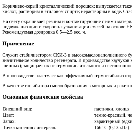
Коричнево-серый кристаллический порошок; выпускается также в
кислот; растворим в этиловом спирте; нерастворим в воде. Ст
На свету окрашивает резины и контактирующие с ними материал
подвулканизации и скорость вулканизации смесей на основе Н
Рекомендуемая дозировка 0,5—2,5 вес. ч.
Применение
Служит стабилизатором СКИ-3 и высокомаслонаполненного бут
значительное количество регенерата. В производстве каучуков
шинных); защищает их от термоокислительного и светоозонног
В производстве пластмасс как эффективный термостабилизатор
В качестве ингибитора смолообразования в моторных и ракетн
Основные физические свойства
Внешний вид:
пастилки, хлопья
Цвет:
темно-красный, ч
Запах:
характерный (едк
Точка кипения / интервал:
166 °C (0,13 кПа)