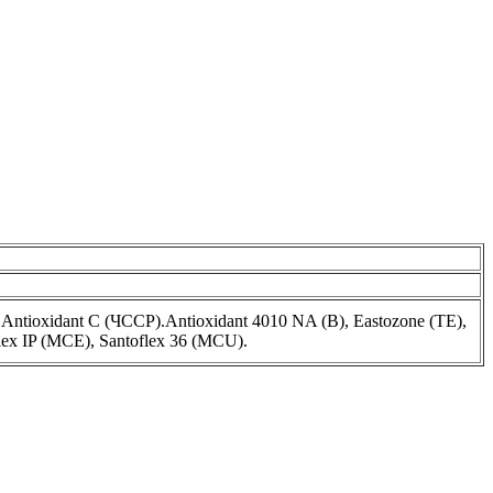
ioxidant С (ЧССР).Antioxidant 4010 NA (В), Eastozone (ТЕ),
ex IP (MCE), Santoflex 36 (MCU).