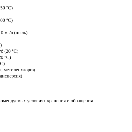
150 °C)
500 °C)
0 мг/л (пыль)
C)
уб (20 °C)
20 °C)
°C)
он, метиленхлорид
я дисперсия)
комендуемых условиях хранения и обращения