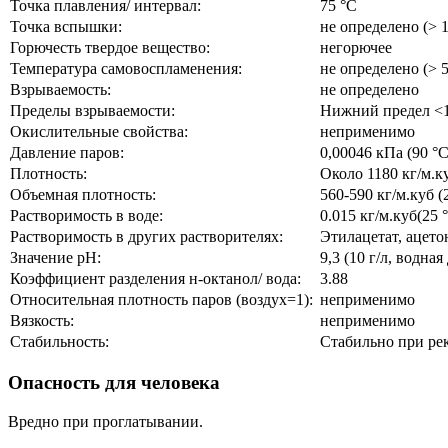
Точка плавления/ интервал:
75 °C
Точка вспышки:
не определено (> 
Горючесть твердое вещество:
негорючее
Температура самовоспламенения:
не определено (> 
Взрываемость:
не определено
Пределы взрываемости:
Нижний предел <1
Окислительные свойства:
неприменимо
Давление паров:
0,00046 кПа (90 °
Плотность:
Около 1180 кг/м.к
Объемная плотность:
560-590 кг/м.куб (
Растворимость в воде:
0.015 кг/м.куб(25 
Растворимость в других растворителях:
Этилацетат, ацет
Значение pH:
9,3 (10 г/л, водна
Коэффициент разделения н-октанол/ вода:
3.88
Относительная плотность паров (воздух=1):
неприменимо
Вязкость:
неприменимо
Стабильность:
Стабильно при ре
Опасность для человека
Вредно при проглатывании.