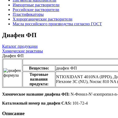
Пигменты наполнители
Импортные растворители
Российские растворители
Пластификаторы
Хлорорганические растворители
Масла российского производства согласно ГОСТ
Диафен ФП
Каталог продукции
Химические реактивы
Диафен ФП
Вещество:
диафен ФП
Торговые
NTIOXIDANT 4010NA (IPPD), Диафе
названия
Flexzone 3C (NU), Nocrac 810 NA (
продукта:
Химическое название диафена ФП:
N-Фенил-N'-изопропил-n
Каталожный номер на диафен CAS:
101-72-4
Описание