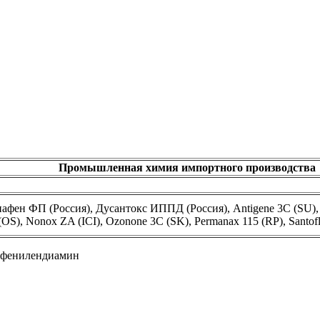
Промышленная химия импортного производства
н ФП (Россия), Дусантокс ИППД (Россия), Antigene 3C (SU), Ant
OS), Nonox ZA (ICI), Ozonone 3C (SK), Permanax 115 (RP), Santofl
-фенилендиамин