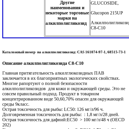
Другие
GLUCOSIDE,
наименования и
некоторые торговые
Glucopon 215UP
марки на
Алкилполигликози
алкилполигликозид
С8-С10
Каталожный номер на алкилполигликозид: CAS 161074-97-1, 68515-73-1
Описание алкилполигликозида С8-С10
Главная притягательность алкилглюкозидных ПАВ
заключается в их благоприятных экологических свойствах.
Многие рапортуют о полной безопасности
алкилполигликозидов для кожи и окружающей среды. Это не
совсем правильный подход. Продукт в товарном
концентрированном виде 50,60,70% опасен для окружающей
среды 9класс.
Острая токсичность для рыбы: LC50: 126 мг/л/96 ч.
Долговременная токсичность для рыбы: : 1,8 мг/л/28 дней.
Острая токсичность для дафний:EC50 > 100 мг/л/48 ч (OECD
202)