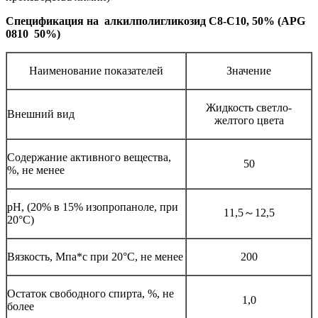
Спецификация на алкилполигликозид С8-С10, 50% (APG
0810 50%)
Наименование показателей
Значение
Жидкость светло-
Внешний вид
желтого цвета
Содержание активного вещества,
50
%, не менее
pH, (20% в 15% изопропаноле, при
11,5～12,5
20°С)
Вязкость, Мпа*с при 20°С, не менее
200
Остаток свободного спирта, %, не
1,0
более