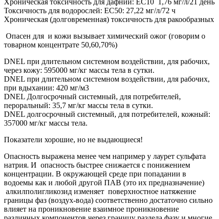
Хроническая токсичность для дафний: EC10 1,76 мг/л/21 день
Токсичность для водорослей: EC50: 27,22 мг/л/72 ч
Хроническая (долговременная) токсичность для ракообразных
Опасен для и кожи вызывает химический ожог (говорим о
товарном концентрате 50,60,70%)
DNEL при длительном системном воздействии, для рабочих,
через кожу: 595000 мг/кг массы тела в сутки.
DNEL при длительном системном воздействии, для рабочих,
при вдыхании: 420 мг/м3
DNEL Долгосрочный системный, для потребителей,
пероральный: 35,7 мг/кг массы тела в сутки.
DNEL долгосрочный системный, для потребителей, кожный:
357000 мг/кг массы тела.
Показатели хорошие, но не выдающиеся!
Опасность выражена менее чем например у лаурет сульфата
натрия. И опасность быстрее снижается с понижением
концентрации. В окружающей среде при попадании в
водоемы как и любой другой ПАВ (это их предназначение)
алкилполигликозид изменяет поверхностное натяжение
границы фаз (воздух-вода) соответственно достаточно сильно
влияет на проникновение взаимное проникновение
различных компонентов через границу раздела фазу и многие