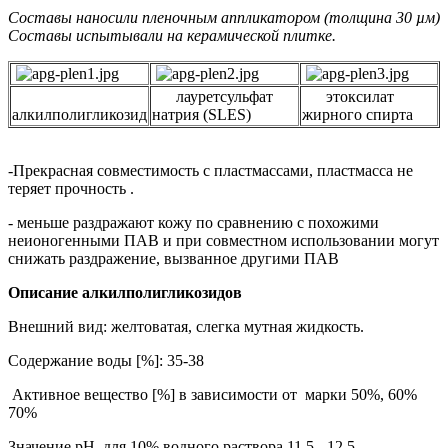
Составы наносили пленочным аппликатором (толщина 30 µм)
Составы испытывали на керамической плитке.
лауретсульфат
этоксилат
алкилполигликозид
натрия (SLES)
жирного спирта
-Прекрасная совместимость с пластмассами, пластмасса не
теряет прочность .
- меньше раздражают кожу по сравнению с похожими
неионогенными ПАВ и при совместном использовании могут
снижать раздражение, вызванное другими ПАВ
Описание алкилполигликозидов
Внешний вид: желтоватая, слегка мутная жидкость.
Содержание воды [%]: 35-38
Активное вещество [%] в зависимости от марки 50%, 60%
70%
Значение pH для 10% водного раствора 11.5 - 12.5