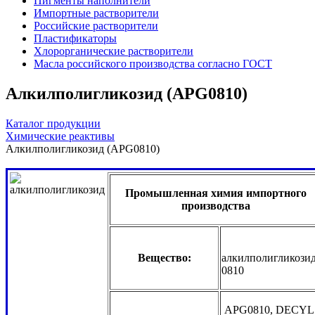
Пигменты наполнители
Импортные растворители
Российские растворители
Пластификаторы
Хлорорганические растворители
Масла российского производства согласно ГОСТ
Алкилполигликозид (APG0810)
Каталог продукции
Химические реактивы
Алкилполигликозид (APG0810)
Промышленная химия импортного
производства
Вещество:
алкилполигликози
0810
APG0810, DECYL