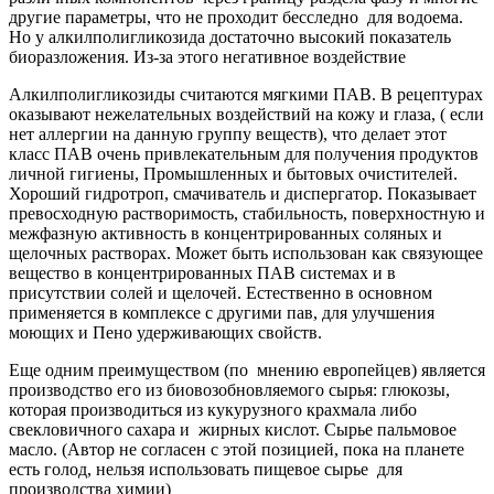
другие параметры, что не проходит бесследно для водоема.
Но у алкилполигликозида достаточно высокий показатель
биоразложения. Из-за этого негативное воздействие
Алкилполигликозиды считаются мягкими ПАВ. В рецептурах
оказывают нежелательных воздействий на кожу и глаза, ( если
нет аллергии на данную группу веществ), что делает этот
класс ПАВ очень привлекательным для получения продуктов
личной гигиены, Промышленных и бытовых очистителей.
Хороший гидротроп, смачиватель и диспергатор. Показывает
превосходную растворимость, стабильность, поверхностную и
межфазную активность в концентрированных соляных и
щелочных растворах. Может быть использован как связующее
вещество в концентрированных ПАВ системах и в
присутствии солей и щелочей. Естественно в основном
применяется в комплексе с другими пав, для улучшения
моющих и Пено удерживающих свойств.
Еще одним преимуществом (по мнению европейцев) является
производство его из биовозобновляемого сырья: глюкозы,
которая производиться из кукурузного крахмала либо
свекловичного сахара и жирных кислот. Сырье пальмовое
масло. (Автор не согласен с этой позицией, пока на планете
есть голод, нельзя использовать пищевое сырье для
производства химии)