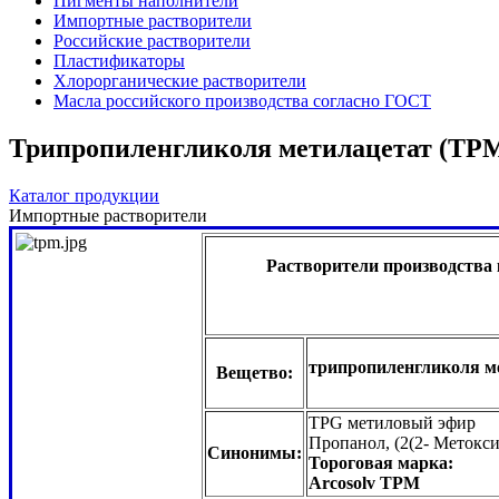
Пигменты наполнители
Импортные растворители
Российские растворители
Пластификаторы
Хлорорганические растворители
Масла российского производства согласно ГОСТ
Трипропиленгликоля метилацетат (TP
Каталог продукции
Импортные растворители
Растворители производства 
трипропиленгликоля м
Вещетво:
TPG метиловый эфир
Пропанол, (2(2- Метокс
Синонимы:
Тороговая марка:
Arcosolv TPM