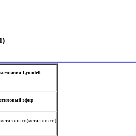
M)
компании Lyondell
етиловый эфир
иметилэтокси)метилэтокси)