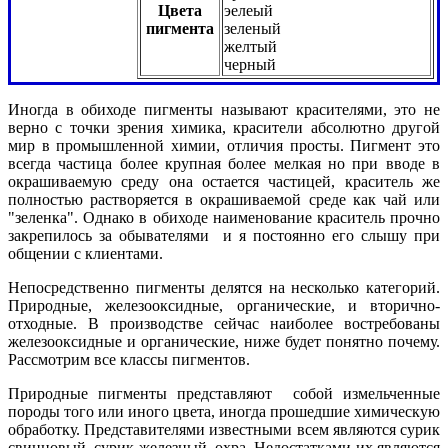
Цвета
эелеый
пигмента
зеленый
желтый
черный
Иногда в обиходе пигменты называют красителями, это не
верно с точки зрения химика, красители абсолютно другой
мир в промышленной химии, отличия просты. Пигмент это
всегда частица более крупная более мелкая но при вводе в
окрашиваемую среду она остается частицей, краситель же
полностью растворяется в окрашиваемой среде как чай или
"зеленка". Однако в обиходе наименование краситель прочно
закрепилось за обывателями и я постоянно его слышу при
общении с клиентами.
Непосредственно пигменты делятся на несколько категорий.
Природные, железооксидные, органические, и вторично-
отходные. В производстве сейчас наиболее востребованы
железооксидные и органические, ниже будет понятно почему.
Рассмотрим все классы пигментов.
Природные пигменты представляют собой измельченные
породы того или иного цвета, иногда прошедшие химическую
обработку. Представителями известными всем являются сурик
свинцовый, сурик железный, охра. Недостатками их являются