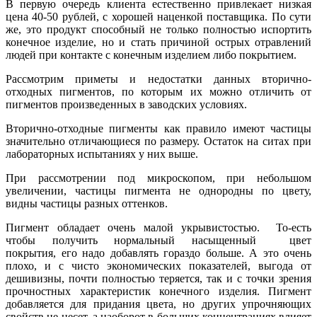
В первую очередь клиента естественно привлекает низкая
цена 40-50 рублей, с хорошей наценкой поставщика. По сути
же, это продукт способный не только полностью испортить
конечное изделие, но и стать причиной острых отравлений
людей при контакте с конечным изделием либо покрытием.
Рассмотрим приметы и недостатки данных вторично-
отходных пигментов, по которым их можно отличить от
пигментов произведенных в заводских условиях.
Вторично-отходные пигменты как правило имеют частицы
значительно отличающиеся по размеру. Остаток на ситах при
лабораторных испытаниях у них выше.
При рассмотрении под микроскопом, при небольшом
увеличении, частицы пигмента не однородны по цвету,
видны частицы разных оттенков.
Пигмент обладает очень малой укрывистостью. То-есть
чтобы получить нормальный насыщенный цвет
покрытия, его надо добавлять гораздо больше. А это очень
плохо, и с чисто экономических показателей, выгода от
дешивизны, почти полностью теряется, так и с точки зрения
прочностных характеристик конечного изделия. Пигмент
добавляется для придания цвета, но других упрочняющих
свойств не несет, а наоборот в больших концентрациях влияет