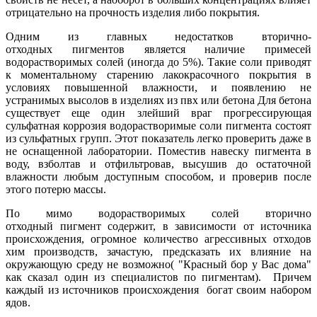
отрицательно на прочность изделия либо покрытия.
Одним из главных недостатков вторично-
отходных пигментов является наличие примесей
водорастворимых солей (иногда до 5%). Такие соли приводят
к моментальному старению лакокрасочного покрытия в
условиях повышенной влажности, и появлению не
устранимых высолов в изделиях из пвх или бетона Для бетона
существует еще один злейший враг прогрессирующая
сульфатная коррозия водорастворимые соли пигмента состоят
из сульфатных групп. Этот показатель легко проверить даже в
не оснащенной лаборатории. Поместив навеску пигмента в
воду, взболтав и отфильтровав, высушив до остаточной
влажности любым доступным способом, и проверив после
этого потерю массы.
По мимо водорастворимых солей вторично
отходный пигмент содержит, в зависимости от источника
происхождения, огромное количество агрессивных отходов
хим производств, зачастую, предсказать их влияние на
окружающую среду не возможно( "Красный бор у Вас дома"
как сказал один из специалистов по пигментам). Причем
каждый из источников происхождения богат своим набором
ядов.