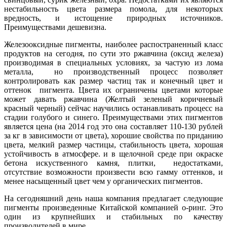
нестабильность цвета размера помола, для некоторых
вредность, и истощение природных источников.
Преимуществами дешевизна.
Железооксидные пигменты, наиболее распостраненный класс
продуктов на сегодня, по сути это ржавчина (оксид железа)
производимая в специальных условиях, за частую из лома
металла, но производственный процесс позволяет
контролировать как размер частиц так и конечный цвет и
оттенок пигмента. Цвета их ограничены цветами которые
может давать ржавчина (Желтый зеленый коричневый
красный черный) сейчас научились останавливать процесс на
стадии голубого и синего. Преимуществами этих пигментов
является цена (на 2014 год это она составляет 110-130 рублей
за кг в зависимости от цвета), хорошие свойства по приданию
цвета, мелкий размер частицы, стабильность цвета, хорошая
устойчивость в атмосфере. и в щелочной среде при окраске
бетона искуственного камня, плитки, недостатками,
отсутствие возможности произвести всю гамму оттенков, и
менее насыщенный цвет чем у органических пигментов.
На сегодняшний день наша компания предлагает следующие
пигменты произведенные Китайской компанией о-ринг. Это
один из крупнейших и стабильных по качеству
производителей в мире.