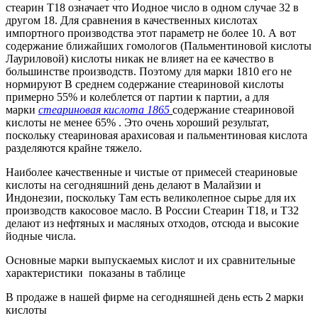
стеарин Т18 означает что Иодное число в одном случае 32 в
другом 18. Для сравнения в качественных кислотах
импортного производства этот параметр не более 10. А вот
содержание ближайших гомологов (Пальментиновой кислоты
Лауриловой) кислоты никак не влияет на ее качество в
большинстве производств. Поэтому для марки 1810 его не
нормируют В среднем содержание стеариновой кислоты
примерно 55% и колеблется от партии к партии, а для
марки
стеариновая кислота 1865
содержание стеариновой
кислоты не менее 65% . Это очень хороший результат,
поскольку стеариновая арахисовая и пальментиновая кислота
разделяются крайне тяжело.
Наиболее качественные и чистые от примесей стеариновые
кислоты на сегодняшний день делают в Малайзии и
Индонезии, поскольку Там есть великолепное сырье для их
производств какосовое масло. В России Стеарин Т18, и Т32
делают из нефтяных и масляных отходов, отсюда и высокие
йодные числа.
Основные марки выпускаемых кислот и их сравнительные
характеристики показаны в таблице
В продаже в нашей фирме на сегодняшней день есть 2 марки
кислоты