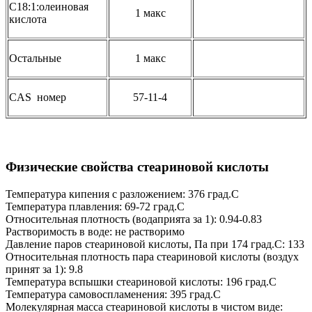
С18:1:олеиновая
1 макс
кислота
Остальные
1 макс
CAS номер
57-11-4
Физические свойства стеариновой кислоты
Температура кипения с разложением: 376 град.C
Температура плавления: 69-72 град.C
Относительная плотность (водаприята за 1): 0.94-0.83
Растворимость в воде: не растворимо
Давление паров стеариновой кислоты, Па при 174 град.C: 133
Относительная плотность пара стеариновой кислоты (воздух
принят за 1): 9.8
Температура вспышки стеариновой кислоты: 196 град.C
Температура самовоспламенения: 395 град.C
Молекулярная масса стеариновой кислоты в чистом виде: