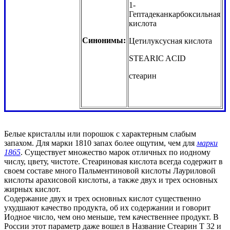
1-
Гептадеканкарбоксильная
кислота
Синонимы:
Цетилуксусная кислота
STEARIC ACID
стеарин
Белые кристаллы или порошок с характерным слабым
запахом. Для марки 1810 запах более ощутим, чем для
марки
1865
. Существует множество марок отличных по иодному
числу, цвету, чистоте. Стеариновая кислота всегда содержит в
своем составе много Пальментиновой кислоты Лауриловой
кислоты арахисовой кислоты, а также двух и трех основных
жирных кислот.
Содержание двух и трех основных кислот существенно
ухудшают качество продукта, об их содержании и говорит
Иодное число, чем оно меньше, тем качественнее продукт. В
России этот параметр даже вошел в Название Стеарин Т 32 и