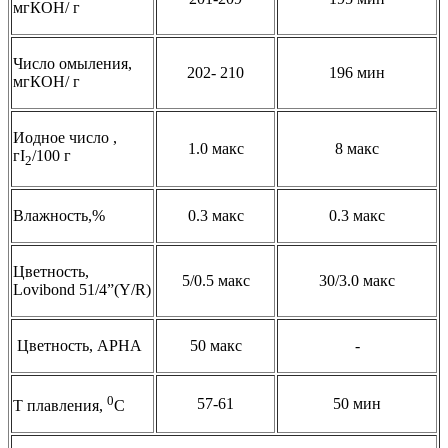
мгКОН/ г
Число омыления,
202- 210
196 мин
мгКОН/ г
Иодное число ,
1.0 макс
8 макс
гI
/100 г
2
Влажность,%
0.3 макс
0.3 макс
Цветность,
5/0.5 макс
30/3.0 макс
Lovibond 51/4”(Y/R)
Цветность, APHA
50 макс
-
0
57-61
50 мин
Т плавления,
С