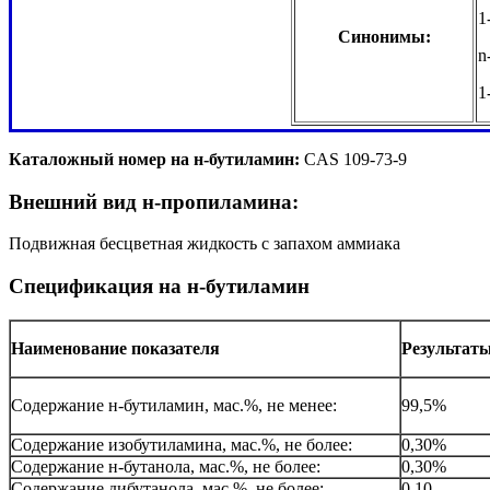
1
Синонимы:
n
1
Каталожный номер на н-бутиламин:
CAS 109-73-9
Внешний вид н-пропиламина:
Подвижная бесцветная жидкость c запахом аммиака
Спецификация на н-бутиламин
Наименование показателя
Результаты
Содержание н-бутиламин, мас.%, не менее:
99,5%
Содержание изобутиламина, мас.%, не более:
0,30%
Содержание н-бутанола, мас.%, не более:
0,30%
Содержание дибутанола, мас.%, не более:
0,10