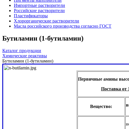
Пигменты наполнители
Импортные растворители
Российские растворители
Пластификаторы
Хлорорганические растворители
Масла российского производства согласно ГОСТ
Бутиламин (1-бутиламин)
Каталог продукции
Химические реактивы
Бутиламин (1-бутиламин)
Первичные амины высок
Поставка от 
н
Вещество:
н