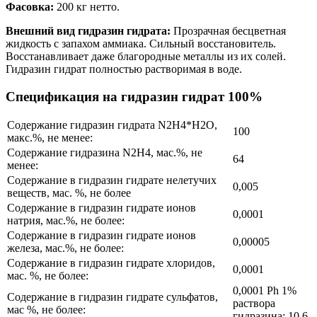
Фасовка:
200 кг нетто.
Внешний вид гидразин гидрата:
Прозрачная бесцветная
жидкость с запахом аммиака. Сильный восстановитель.
Восстанавливает даже благородные металлы из их солей.
Гидразин гидрат полностью растворимая в воде.
Спецификация на гидразин гидрат 100%
Содержание гидразин гидрата N2H4*H2O,
100
макс.%, не менее:
Содержание гидразина N2H4, мас.%, не
64
менее:
Содержание в гидразин гидрате нелетучих
0,005
веществ, мас. %, не более
Содержание в гидразин гидрате ионов
0,0001
натрия, мас.%, не более:
Содержание в гидразин гидрате ионов
0,00005
железа, мас.%, не более:
Содержание в гидразин гидрате хлоридов,
0,0001
мас. %, не более:
0,0001 Ph 1%
Содержание в гидразин гидрате сульфатов,
раствора
мас %, не более:
гидразина: 10,6