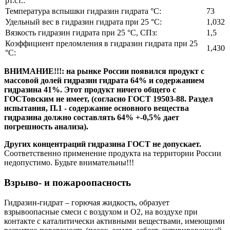
рт.ст.:
Температура вспышки гидразин гидрата °C:
73
Удельный вес в гидразин гидрата при 25 °C:
1,032
Вязкость гидразин гидрата при 25 °C, СПз:
1,5
Коэффициент преломления в гидразин гидрата при 25
1,430
°C:
ВНИМАНИЕ!!!: на рынке России появился продукт с
массовой долей гидразин гидрата 64% и содержанием
гидразина 41%. Этот продукт ничего общего с
ГОСТовским не имеет, (согласно ГОСТ 19503-88. Раздел
испытания, П.1 - содержание основного вещества
гидразина должно составлять 64% +-0,5% дает
погрешность анализа).
Других концентраций гидразина ГОСТ не допускает.
Соответственно применение продукта на территории России
недопустимо. Будьте внимательны!!!
Взрыво- и пожароопасность
Гидразин-гидрат – горючая жидкость, образует
взрывоопасные смеси с воздухом и О2, на воздухе при
контакте с каталитически активными веществами, имеющими