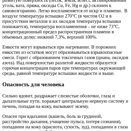
развитую поверхность (песок, земля, асбест, активированный
уголь, вата, пряжа, оксиды Сu, Fe, Hg и др.) склонен к
самовозгоранию. Легко воспламеняется от искр и пламени. В
воздухе температура вспышки 270°С (в чистом О2 и в
присутствии металлов и их оксидов температура вспышки
понижается), температура воспламенения – не ниже 73°C,
концентрационный предел распространения пламени в
объемных долях: нижний 7,3%, верхний 100%.
Емкости могут взрываться при нагревании. В порожних
емкостях из остатков могут образовываться взрывоопасные
смеси. Горит с образованием токсичных газов (циана, оксидов
азота). Над поверхностью разлитой жидкости образуется
горючая концентрация паров при температурах окружающей
среды, равной температуре вспышки жидкости и выше.
Опасность для человека
Сильно ядовит, раздражает слизистые оболочки, глаза и
дыхательные пути, поражает центральную нервную систему и
печень, попадая на кожу, вызывают экзему.
Опасен при вдыхании (кашель, боль за грудиной,
расстройство дыхания, учащение пульса, потеря сознания),
попадании на кожу (краснота, сухость, зуд), попадании в глаза