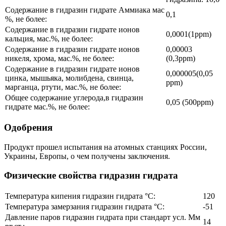
Содержание в гидразин гидрате Аммиака мас
0,1
%, не более:
Содержание в гидразин гидрате ионов
0,0001(1ppm)
кальция, мас.%, не более:
Содержание в гидразин гидрате ионов
0,00003
никеля, хрома, мас.%, не более:
(0,3ppm)
Содержание в гидразин гидрате ионов
0,000005(0,05
цинка, мышьяка, молибдена, свинца,
ppm)
марганца, ртути, мас.%, не более:
Общее содержание углерода,в гидразин
0,05 (500ppm)
гидрате мас.%, не более:
Одобрения
Продукт прошел испытания на атомных станциях России,
Украины, Европы, о чем получены заключения.
Физические свойства гидразин гидрата
Температура кипения гидразин гидрата °C:
120
Температура замерзания гидразин гидрата °C:
-51
Давление паров гидразин гидрата при стандарт усл. Мм
14